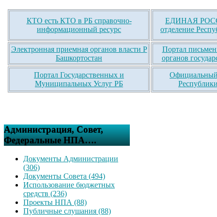
КТО есть КТО в РБ справочно-
ЕДИНАЯ РОСС
информационный ресурс
отделение Респу
Электронная приемная органов власти Р
Портал письмен
Башкортостан
органов государ
Портал Государственных и
Официальный 
Муниципальных Услуг РБ
Республики
Администрация, Совет,
Федеральные НПА….
Документы Администрации
(306)
Документы Совета (494)
Использование бюджетных
средств (236)
Проекты НПА (88)
Публичные слушания (88)