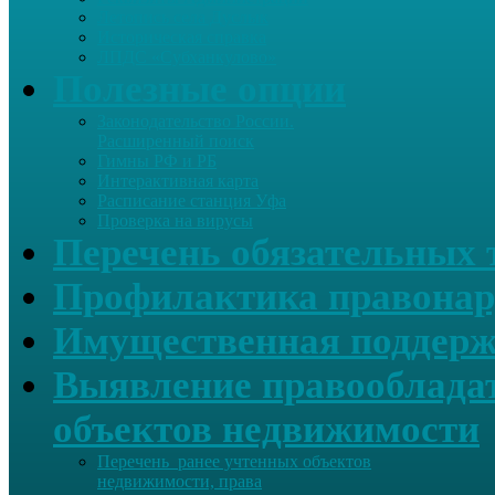
Летопись села Дуслык
Историческая справка
ЛПДС «Субханкулово»
Полезные опции
Законодательство России.
Расширенный поиск
Гимны РФ и РБ
Интерактивная карта
Расписание станция Уфа
Проверка на вирусы
Перечень обязательных 
Профилактика правонар
Имущественная поддерж
Выявление правообладат
объектов недвижимости
Перечень ранее учтенных объектов
недвижимости, права