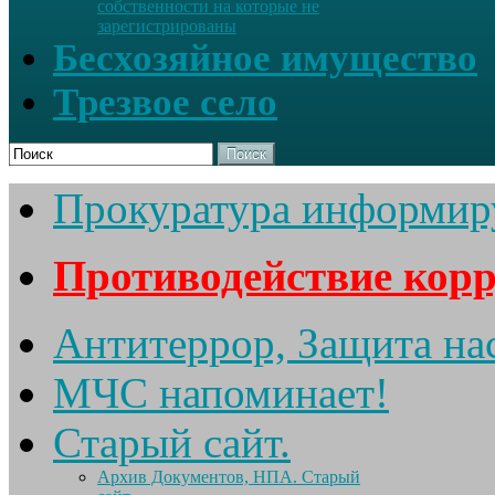
собственности на которые не
зарегистрированы
Бесхозяйное имущество
Трезвое село
Поиск
Прокуратура информир
Противодействие кор
Антитеррор, Защита на
МЧС напоминает!
Старый сайт.
Архив Документов, НПА. Старый