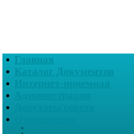
Главная
Каталог Документов
Интернет-приемная
Администрация
Депутаты совета
О поселении
Информация о нашем СП
Реквизиты Администрации