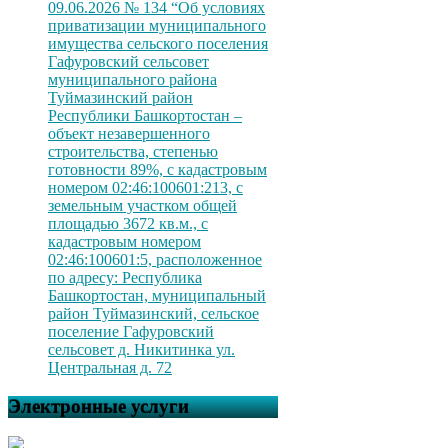
09.06.2026 № 134 “Об условиях
приватизации муниципального
имущества сельского поселения
Гафуровский сельсовет
муниципального района
Туймазинский район
Республики Башкортостан –
объект незавершенного
строительства, степенью
готовности 89%, с кадастровым
номером 02:46:100601:213, с
земельным участком общей
площадью 3672 кв.м., с
кадастровым номером
02:46:100601:5, расположенное
по адресу: Республика
Башкортостан, муниципальный
район Туймазинский, сельское
поселение Гафуровский
сельсовет д. Никитинка ул.
Центральная д. 72
Электронные услуги