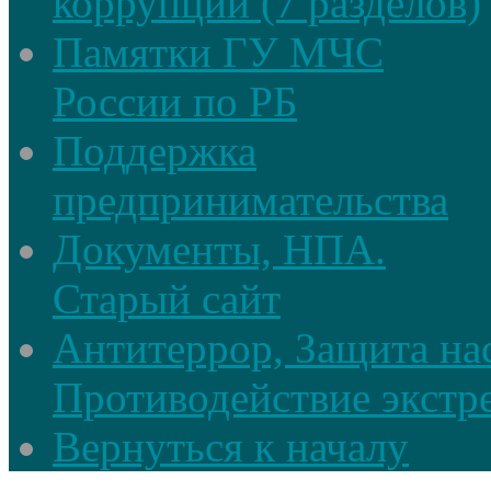
коррупции (7 разделов)
Памятки ГУ МЧС
России по РБ
Поддержка
предпринимательства
Документы, НПА.
Старый сайт
Антитеррор, Защита на
Противодействие экстр
Вернуться к началу