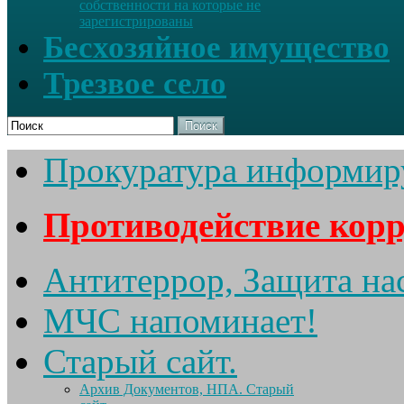
собственности на которые не
зарегистрированы
Бесхозяйное имущество
Трезвое село
Поиск
Прокуратура информир
Противодействие кор
Антитеррор, Защита на
МЧС напоминает!
Старый сайт.
Архив Документов, НПА. Старый