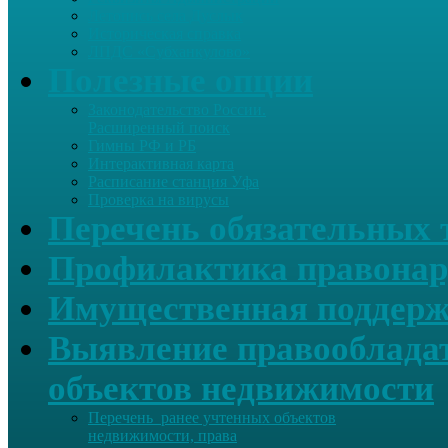
Летопись села Дуслык
Историческая справка
ЛПДС «Субханкулово»
Полезные опции
Законодательство России.
Расширенный поиск
Гимны РФ и РБ
Интерактивная карта
Расписание станция Уфа
Проверка на вирусы
Перечень обязательных 
Профилактика правонар
Имущественная поддерж
Выявление правообладат
объектов недвижимости
Перечень ранее учтенных объектов
недвижимости, права