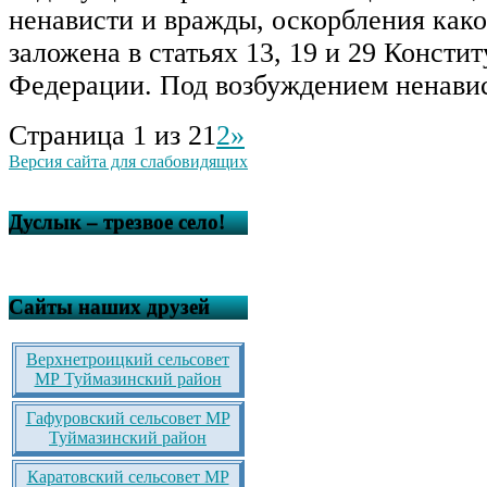
ненависти и вражды, оскорбления как
заложена в статьях 13, 19 и 29 Консти
Федерации. Под возбуждением ненави
Страница 1 из 2
1
2
»
Версия сайта для слабовидящих
Дуслык – трезвое село!
Сайты наших друзей
Верхнетроицкий сельсовет
МР Туймазинский район
Гафуровский сельсовет МР
Туймазинский район
Каратовский сельсовет МР