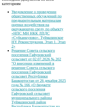
категориям
Уведомление о проведении
общественных обсуждений по
предварительным материалам
оценки воздействия на
окружающую среду, по объекту
«НПС МН НКК ЛПДС
«Субханкулово». Туймазинское
НУ. Реконструкция. Этап 1. Этап
2»
Решение Совета сельского
поселения Гафуровский
сельсовет от 02.07.2026 № 202
“О внесении изменений в
решение Совета сельского
поселения Гафуровский
сельсовет Республики
Башкортостан от 26 декабря 2025
года № 166 «О бюджете
сельского поселения
Гафуровский сельсовет
муниципального района
Туймазинский район
Республики Башкортостан на