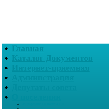
Главная
Каталог Документов
Интернет-приемная
Администрация
Депутаты совета
О поселении
Информация о нашем СП
Реквизиты Администрации