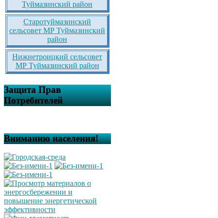
Туймазинский район
Старотуймазинский
сельсовет МР Туймазинский
район
Нижнетроицкий сельсовет
МР Туймазинский район
Защита Прав
Потребителей
Вниманию населения!