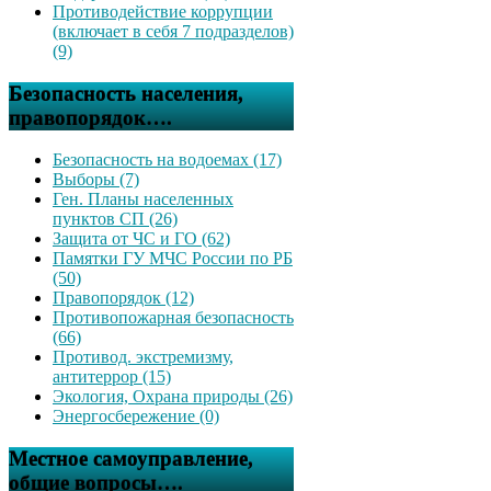
Противодействие коррупции
(включает в себя 7 подразделов)
(9)
Безопасность населения,
правопорядок….
Безопасность на водоемах (17)
Выборы (7)
Ген. Планы населенных
пунктов СП (26)
Защита от ЧС и ГО (62)
Памятки ГУ МЧС России по РБ
(50)
Правопорядок (12)
Противопожарная безопасность
(66)
Противод. экстремизму,
антитеррор (15)
Экология, Охрана природы (26)
Энергосбережение (0)
Местное самоуправление,
общие вопросы….