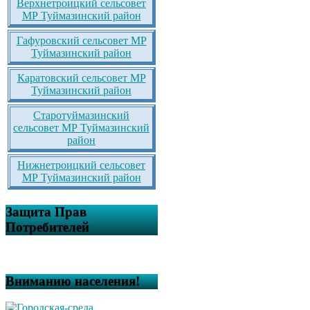
Верхнетроицкий сельсовет
МР Туймазинский район
Гафуровский сельсовет МР
Туймазинский район
Каратовский сельсовет МР
Туймазинский район
Старотуймазинский
сельсовет МР Туймазинский
район
Нижнетроицкий сельсовет
МР Туймазинский район
Защита Прав
Потребителей
Вниманию населения!