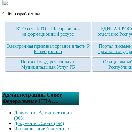
Сайт разработчика
КТО есть КТО в РБ справочно-
ЕДИНАЯ РОСС
информационный ресурс
отделение Респу
Электронная приемная органов власти Р
Портал письмен
Башкортостан
органов государ
Портал Государственных и
Официальный 
Муниципальных Услуг РБ
Республики
Администрация, Совет,
Федеральные НПА….
Документы Администрации
(306)
Документы Совета (494)
Использование бюджетных