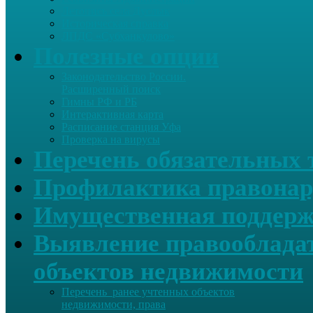
Летопись села Дуслык
Историческая справка
ЛПДС «Субханкулово»
Полезные опции
Законодательство России.
Расширенный поиск
Гимны РФ и РБ
Интерактивная карта
Расписание станция Уфа
Проверка на вирусы
Перечень обязательных 
Профилактика правонар
Имущественная поддерж
Выявление правообладат
объектов недвижимости
Перечень ранее учтенных объектов
недвижимости, права