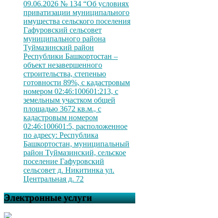
09.06.2026 № 134 “Об условиях
приватизации муниципального
имущества сельского поселения
Гафуровский сельсовет
муниципального района
Туймазинский район
Республики Башкортостан –
объект незавершенного
строительства, степенью
готовности 89%, с кадастровым
номером 02:46:100601:213, с
земельным участком общей
площадью 3672 кв.м., с
кадастровым номером
02:46:100601:5, расположенное
по адресу: Республика
Башкортостан, муниципальный
район Туймазинский, сельское
поселение Гафуровский
сельсовет д. Никитинка ул.
Центральная д. 72
Электронные услуги