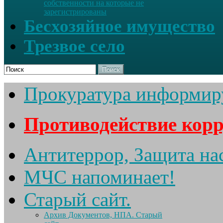
собственности на которые не
зарегистрированы
Бесхозяйное имущество
Трезвое село
Поиск
Прокуратура информир
Противодействие кор
Антитеррор, Защита на
МЧС напоминает!
Старый сайт.
Архив Документов, НПА. Старый