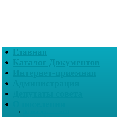
Главная
Каталог Документов
Интернет-приемная
Администрация
Депутаты совета
О поселении
Информация о нашем СП
Реквизиты Администрации