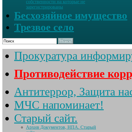
собственности на которые не
зарегистрированы
Бесхозяйное имущество
Трезвое село
Поиск
Прокуратура информир
Противодействие кор
Антитеррор, Защита на
МЧС напоминает!
Старый сайт.
Архив Документов, НПА. Старый