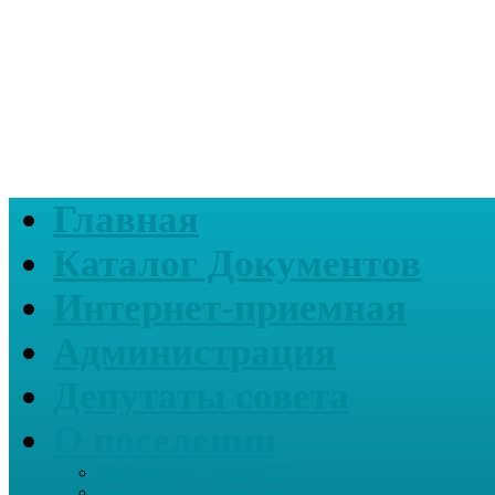
Главная
Каталог Документов
Интернет-приемная
Администрация
Депутаты совета
О поселении
Информация о нашем СП
Реквизиты Администрации