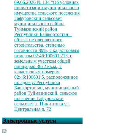
09.06.2026 № 134 “Об условиях
приватизации муниципального
имущества сельского поселения
Гафуровский сельсовет
муниципального района
Туймазинский район
Республики Башкортостан –
объект незавершенного
строительства, степенью
готовности 89%, с кадастровым
номером 02:46:100601:213, с
земельным участком общей
площадью 3672 кв.м., с
кадастровым номером
02:46:100601:5, расположенное
по адресу: Республика
Башкортостан, муниципальный
район Туймазинский, сельское
поселение Гафуровский
сельсовет д. Никитинка ул.
Центральная д. 72
Электронные услуги