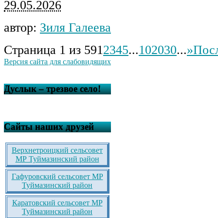
29.05.2026
автор:
Зиля Галеева
Страница 1 из 59
1
2
3
4
5
...
10
20
30
...
»
Пос
Версия сайта для слабовидящих
Дуслык – трезвое село!
Сайты наших друзей
Верхнетроицкий сельсовет
МР Туймазинский район
Гафуровский сельсовет МР
Туймазинский район
Каратовский сельсовет МР
Туймазинский район