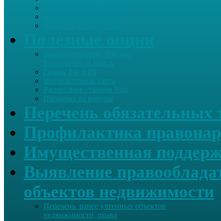
Летопись села Дуслык
Историческая справка
ЛПДС «Субханкулово»
Полезные опции
Законодательство России.
Расширенный поиск
Гимны РФ и РБ
Интерактивная карта
Расписание станция Уфа
Проверка на вирусы
Перечень обязательных 
Профилактика правонар
Имущественная поддерж
Выявление правообладат
объектов недвижимости
Перечень ранее учтенных объектов
недвижимости, права