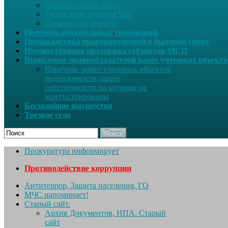
Интерактивная карта
Расписание станция Уфа
Проверка на вирусы
Перечень обязательных требований
Профилактика правонарушений в бытовой сфере
Имущественная поддержка субъектов МСП
Выявление правообладателей ранее учтенных объект
Перечень ранее учтенных объектов
недвижимости, права
собственности на которые не
зарегистрированы
Бесхозяйное имущество
Трезвое село
Поиск
Прокуратура информирует
Противодействие коррупции
Антитеррор, Защита населения, ГО
МЧС напоминает!
Старый сайт.
Архив Документов, НПА. Старый
сайт