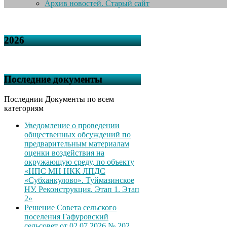
Архив новостей. Старый сайт
2026
Последние документы
Последнии Документы по всем
категориям
Уведомление о проведении
общественных обсуждений по
предварительным материалам
оценки воздействия на
окружающую среду, по объекту
«НПС МН НКК ЛПДС
«Субханкулово». Туймазинское
НУ. Реконструкция. Этап 1. Этап
2»
Решение Совета сельского
поселения Гафуровский
сельсовет от 02.07.2026 № 202