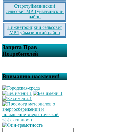
Старотуймазинский
сельсовет МР Туймазинский
район
Нижнетроицкий сельсовет
МР Туймазинский район
Защита Прав
Потребителей
Вниманию населения!