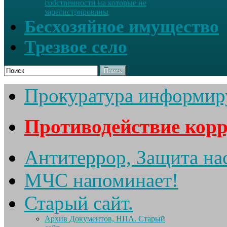
собственности на которые не
зарегистрированы
Бесхозяйное имущество
Трезвое село
Поиск
Прокуратура информир
Противодействие кор
Антитеррор, Защита на
МЧС напоминает!
Старый сайт.
Архив Документов, НПА. Старый