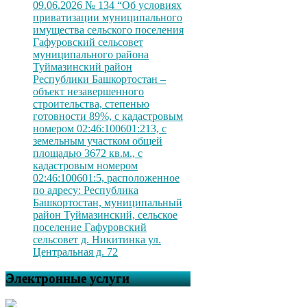
09.06.2026 № 134 “Об условиях
приватизации муниципального
имущества сельского поселения
Гафуровский сельсовет
муниципального района
Туймазинский район
Республики Башкортостан –
объект незавершенного
строительства, степенью
готовности 89%, с кадастровым
номером 02:46:100601:213, с
земельным участком общей
площадью 3672 кв.м., с
кадастровым номером
02:46:100601:5, расположенное
по адресу: Республика
Башкортостан, муниципальный
район Туймазинский, сельское
поселение Гафуровский
сельсовет д. Никитинка ул.
Центральная д. 72
Электронные услуги