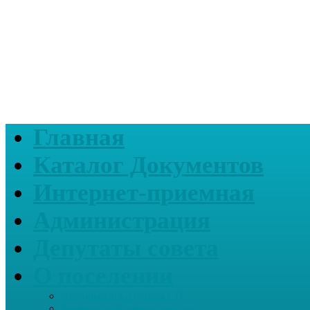
Главная
Каталог Документов
Интернет-приемная
Администрация
Депутаты совета
О поселении
Информация о нашем СП
Реквизиты Администрации