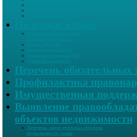
Летопись села Дуслык
Историческая справка
ЛПДС «Субханкулово»
Полезные опции
Законодательство России.
Расширенный поиск
Гимны РФ и РБ
Интерактивная карта
Расписание станция Уфа
Проверка на вирусы
Перечень обязательных 
Профилактика правонар
Имущественная поддерж
Выявление правообладат
объектов недвижимости
Перечень ранее учтенных объектов
недвижимости, права