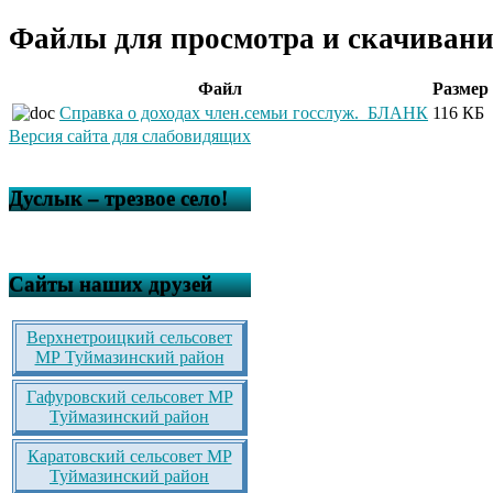
Файлы для просмотра и скачивани
Файл
Размер
Справка о доходах член.семьи госслуж._БЛАНК
116 КБ
Версия сайта для слабовидящих
Дуслык – трезвое село!
Сайты наших друзей
Верхнетроицкий сельсовет
МР Туймазинский район
Гафуровский сельсовет МР
Туймазинский район
Каратовский сельсовет МР
Туймазинский район