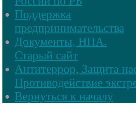
России по РБ
Поддержка
предпринимательства
Документы, НПА.
Старый сайт
Антитеррор, Защита на
Противодействие экстр
Вернуться к началу