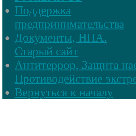
Поддержка
предпринимательства
Документы, НПА.
Старый сайт
Антитеррор, Защита на
Противодействие экстр
Вернуться к началу