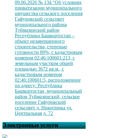
09.06.2026 № 134 “Об условиях
приватизации муниципального
имущества сельского поселения
Гафуровский сельсовет
муниципального района
Туймазинский район
Республики Башкортостан –
объект незавершенного
строительства, степенью
готовности 89%, с кадастровым
номером 02:46:100601:213, с
земельным участком общей
площадью 3672 кв.м., с
кадастровым номером
02:46:100601:5, расположенное
по адресу: Республика
Башкортостан, муниципальный
район Туймазинский, сельское
поселение Гафуровский
сельсовет д. Никитинка ул.
Центральная д. 72
Электронные услуги