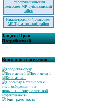
Старотуймазинский
сельсовет МР Туймазинский
район
Нижнетроицкий сельсовет
МР Туймазинский район
Защита Прав
Потребителей
Вниманию населения!