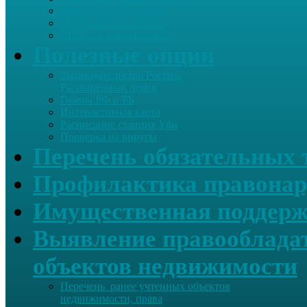
Летопись села Дуслык
Историческая справка
ЛПДС «Субханкулово»
Полезные опции
Законодательство России.
Расширенный поиск
Гимны РФ и РБ
Интерактивная карта
Расписание станция Уфа
Проверка на вирусы
Перечень обязательных 
Профилактика правонар
Имущественная поддерж
Выявление правообладат
объектов недвижимости
Перечень ранее учтенных объектов
недвижимости, права