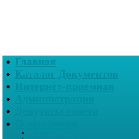
Главная
Каталог Документов
Интернет-приемная
Администрация
Депутаты совета
О поселении
Информация о нашем СП
Реквизиты Администрации