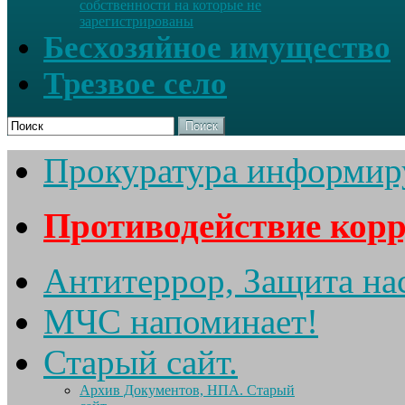
собственности на которые не
зарегистрированы
Бесхозяйное имущество
Трезвое село
Поиск
Прокуратура информир
Противодействие кор
Антитеррор, Защита на
МЧС напоминает!
Старый сайт.
Архив Документов, НПА. Старый