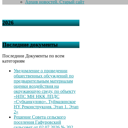
Архив новостей. Старый сайт
2026
Последние документы
Последнии Документы по всем
категориям
Уведомление о проведении
общественных обсуждений по
предварительным материалам
оценки воздействия на
окружающую среду, по объекту
«НПС МН НКК ЛПДС
«Субханкулово». Туймазинское
НУ. Реконструкция. Этап 1. Этап
2»
Решение Совета сельского
поселения Гафуровский
сельсовет от 02.07.2026 № 202