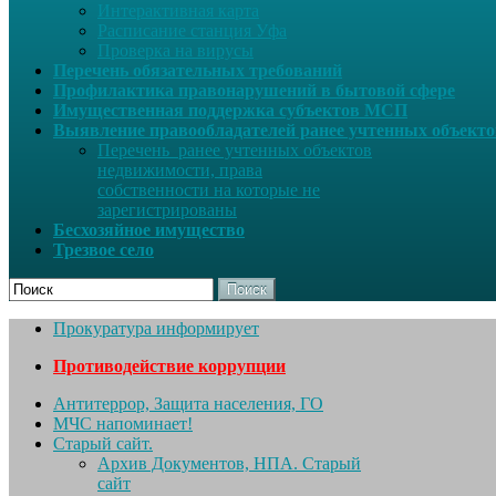
Интерактивная карта
Расписание станция Уфа
Проверка на вирусы
Перечень обязательных требований
Профилактика правонарушений в бытовой сфере
Имущественная поддержка субъектов МСП
Выявление правообладателей ранее учтенных объект
Перечень ранее учтенных объектов
недвижимости, права
собственности на которые не
зарегистрированы
Бесхозяйное имущество
Трезвое село
Поиск
Прокуратура информирует
Противодействие коррупции
Антитеррор, Защита населения, ГО
МЧС напоминает!
Старый сайт.
Архив Документов, НПА. Старый
сайт