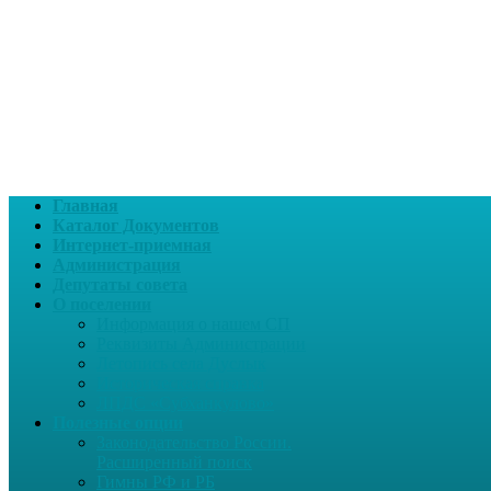
Главная
Каталог Документов
Интернет-приемная
Администрация
Депутаты совета
О поселении
Информация о нашем СП
Реквизиты Администрации
Летопись села Дуслык
Историческая справка
ЛПДС «Субханкулово»
Полезные опции
Законодательство России.
Расширенный поиск
Гимны РФ и РБ