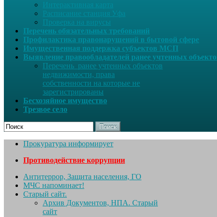
Интерактивная карта
Расписание станция Уфа
Проверка на вирусы
Перечень обязательных требований
Профилактика правонарушений в бытовой сфере
Имущественная поддержка субъектов МСП
Выявление правообладателей ранее учтенных объект
Перечень ранее учтенных объектов
недвижимости, права
собственности на которые не
зарегистрированы
Бесхозяйное имущество
Трезвое село
Поиск
Прокуратура информирует
Противодействие коррупции
Антитеррор, Защита населения, ГО
МЧС напоминает!
Старый сайт.
Архив Документов, НПА. Старый
сайт