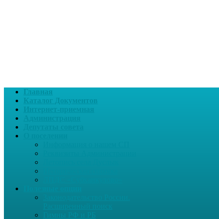
Главная
Каталог Документов
Интернет-приемная
Администрация
Депутаты совета
О поселении
Информация о нашем СП
Реквизиты Администрации
Летопись села Дуслык
Историческая справка
ЛПДС «Субханкулово»
Полезные опции
Законодательство России.
Расширенный поиск
Гимны РФ и РБ