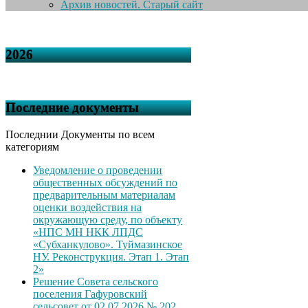
Архив новостей. Старый сайт
2026
Последние документы
Последнии Документы по всем
категориям
Уведомление о проведении
общественных обсуждений по
предварительным материалам
оценки воздействия на
окружающую среду, по объекту
«НПС МН НКК ЛПДС
«Субханкулово». Туймазинское
НУ. Реконструкция. Этап 1. Этап
2»
Решение Совета сельского
поселения Гафуровский
сельсовет от 02.07.2026 № 202