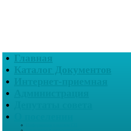
Главная
Каталог Документов
Интернет-приемная
Администрация
Депутаты совета
О поселении
Информация о нашем СП
Реквизиты Администрации