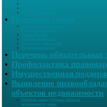
Летопись села Дуслык
Историческая справка
ЛПДС «Субханкулово»
Полезные опции
Законодательство России.
Расширенный поиск
Гимны РФ и РБ
Интерактивная карта
Расписание станция Уфа
Проверка на вирусы
Перечень обязательных 
Профилактика правонар
Имущественная поддерж
Выявление правообладат
объектов недвижимости
Перечень ранее учтенных объектов
недвижимости, права