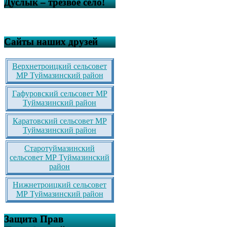
Дуслык – трезвое село!
Сайты наших друзей
Верхнетроицкий сельсовет
МР Туймазинский район
Гафуровский сельсовет МР
Туймазинский район
Каратовский сельсовет МР
Туймазинский район
Старотуймазинский
сельсовет МР Туймазинский
район
Нижнетроицкий сельсовет
МР Туймазинский район
Защита Прав