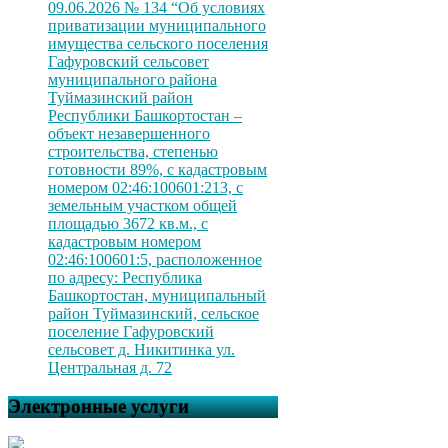
09.06.2026 № 134 “Об условиях
приватизации муниципального
имущества сельского поселения
Гафуровский сельсовет
муниципального района
Туймазинский район
Республики Башкортостан –
объект незавершенного
строительства, степенью
готовности 89%, с кадастровым
номером 02:46:100601:213, с
земельным участком общей
площадью 3672 кв.м., с
кадастровым номером
02:46:100601:5, расположенное
по адресу: Республика
Башкортостан, муниципальный
район Туймазинский, сельское
поселение Гафуровский
сельсовет д. Никитинка ул.
Центральная д. 72
Электронные услуги