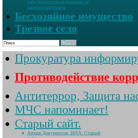
собственности на которые не
зарегистрированы
Бесхозяйное имущество
Трезвое село
Поиск
Прокуратура информир
Противодействие кор
Антитеррор, Защита на
МЧС напоминает!
Старый сайт.
Архив Документов, НПА. Старый