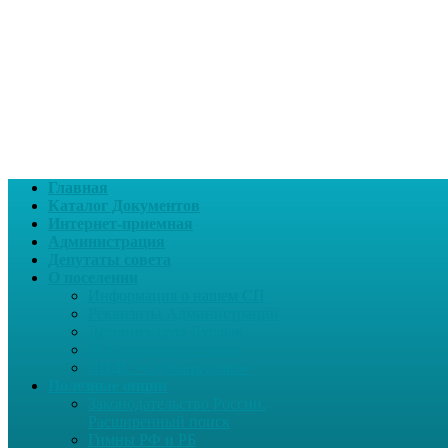
Главная
Каталог Документов
Интернет-приемная
Администрация
Депутаты совета
О поселении
Информация о нашем СП
Реквизиты Администрации
Летопись села Дуслык
Историческая справка
ЛПДС «Субханкулово»
Полезные опции
Законодательство России.
Расширенный поиск
Гимны РФ и РБ