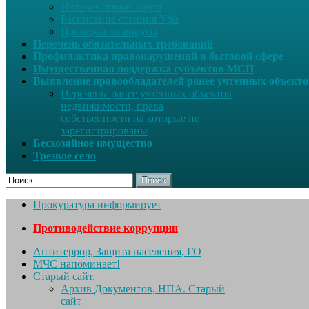
Интерактивная карта
Расписание станция Уфа
Проверка на вирусы
Перечень обязательных требований
Профилактика правонарушений в бытовой сфере
Имущественная поддержка субъектов МСП
Выявление правообладателей ранее учтенных объект
Перечень ранее учтенных объектов
недвижимости, права
собственности на которые не
зарегистрированы
Бесхозяйное имущество
Трезвое село
Поиск
Прокуратура информирует
Противодействие коррупции
Антитеррор, Защита населения, ГО
МЧС напоминает!
Старый сайт.
Архив Документов, НПА. Старый
сайт