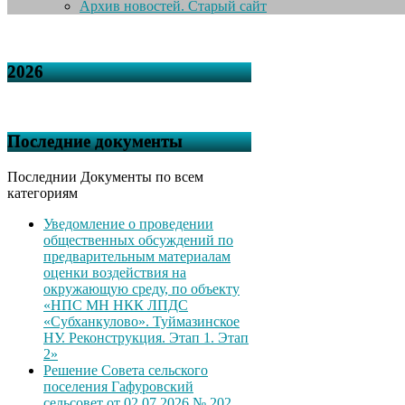
Архив новостей. Старый сайт
2026
Последние документы
Последнии Документы по всем
категориям
Уведомление о проведении
общественных обсуждений по
предварительным материалам
оценки воздействия на
окружающую среду, по объекту
«НПС МН НКК ЛПДС
«Субханкулово». Туймазинское
НУ. Реконструкция. Этап 1. Этап
2»
Решение Совета сельского
поселения Гафуровский
сельсовет от 02.07.2026 № 202