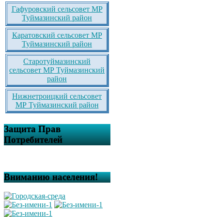
Гафуровский сельсовет МР
Туймазинский район
Каратовский сельсовет МР
Туймазинский район
Старотуймазинский
сельсовет МР Туймазинский
район
Нижнетроицкий сельсовет
МР Туймазинский район
Защита Прав
Потребителей
Вниманию населения!