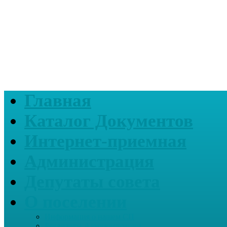
Главная
Каталог Документов
Интернет-приемная
Администрация
Депутаты совета
О поселении
Информация о нашем СП
Реквизиты Администрации