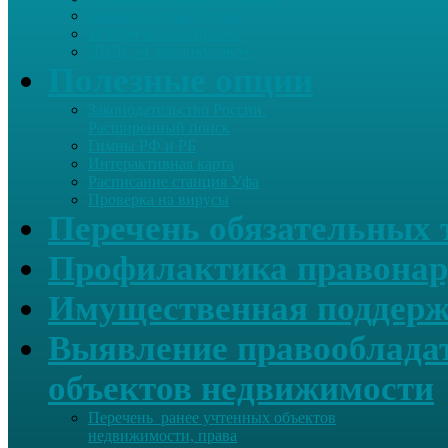
Летопись села Дуслык
Историческая справка
ЛПДС «Субханкулово»
Полезные опции
Законодательство России.
Расширенный поиск
Гимны РФ и РБ
Интерактивная карта
Расписание станция Уфа
Проверка на вирусы
Перечень обязательных 
Профилактика правонар
Имущественная поддерж
Выявление правообладат
объектов недвижимости
Перечень ранее учтенных объектов
недвижимости, права