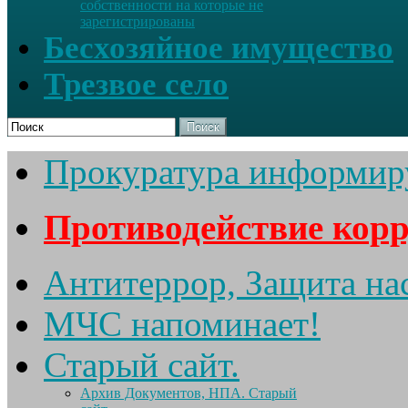
собственности на которые не
зарегистрированы
Бесхозяйное имущество
Трезвое село
Поиск
Прокуратура информир
Противодействие кор
Антитеррор, Защита на
МЧС напоминает!
Старый сайт.
Архив Документов, НПА. Старый