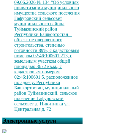
09.06.2026 № 134 “Об условиях
приватизации муниципального
имущества сельского поселения
Гафуровский сельсовет
муниципального района
Туймазинский район
Республики Башкортостан –
объект незавершенного
строительства, степенью
готовности 89%, с кадастровым
номером 02:46:100601:213, с
земельным участком общей
площадью 3672 кв.м., с
кадастровым номером
02:46:100601:5, расположенное
по адресу: Республика
Башкортостан, муниципальный
район Туймазинский, сельское
поселение Гафуровский
сельсовет д. Никитинка ул.
Центральная д. 72
Электронные услуги