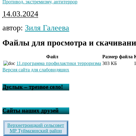
Противод. экстремизму, антитеррор
14.03.2024
автор:
Зиля Галеева
Файлы для просмотра и скачивани
Файл
Размер файла
11.программа профилактики терроризма
303 КБ
Версия сайта для слабовидящих
Дуслык – трезвое село!
Сайты наших друзей
Верхнетроицкий сельсовет
МР Туймазинский район