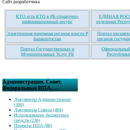
Сайт разработчика
КТО есть КТО в РБ справочно-
ЕДИНАЯ РОСС
информационный ресурс
отделение Респу
Электронная приемная органов власти Р
Портал письмен
Башкортостан
органов государ
Портал Государственных и
Официальный 
Муниципальных Услуг РБ
Республики
Администрация, Совет,
Федеральные НПА….
Документы Администрации
(306)
Документы Совета (494)
Использование бюджетных
средств (236)
Проекты НПА (88)