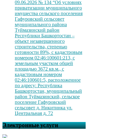
09.06.2026 № 134 “Об условиях
приватизации муниципального
имущества сельского поселения
Гафуровский сельсовет
муниципального района
Туймазинский район
Республики Башкортостан –
объект незавершенного
строительства, степенью
готовности 89%, с кадастровым
номером 02:46:100601:213, с
земельным участком общей
площадью 3672 кв.м., с
кадастровым номером
02:46:100601:5, расположенное
по адресу: Республика
Башкортостан, муниципальный
район Туймазинский, сельское
поселение Гафуровский
сельсовет д. Никитинка ул.
Центральная д. 72
Электронные услуги