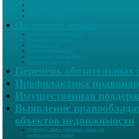
Летопись села Дуслык
Историческая справка
ЛПДС «Субханкулово»
Полезные опции
Законодательство России.
Расширенный поиск
Гимны РФ и РБ
Интерактивная карта
Расписание станция Уфа
Проверка на вирусы
Перечень обязательных 
Профилактика правонар
Имущественная поддерж
Выявление правообладат
объектов недвижимости
Перечень ранее учтенных объектов
недвижимости, права