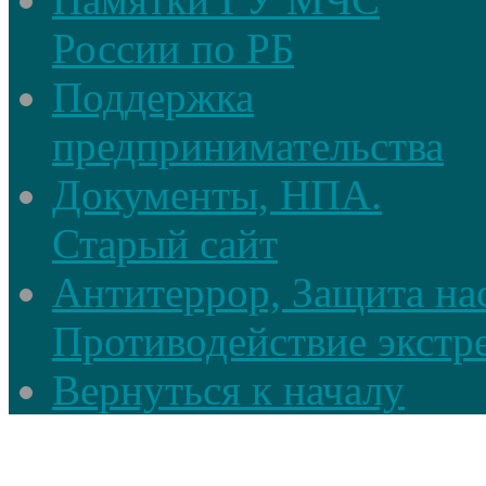
России по РБ
Поддержка
предпринимательства
Документы, НПА.
Старый сайт
Антитеррор, Защита на
Противодействие экстр
Вернуться к началу