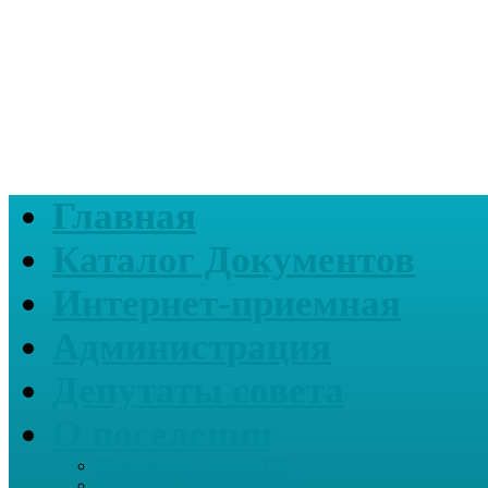
Главная
Каталог Документов
Интернет-приемная
Администрация
Депутаты совета
О поселении
Информация о нашем СП
Реквизиты Администрации