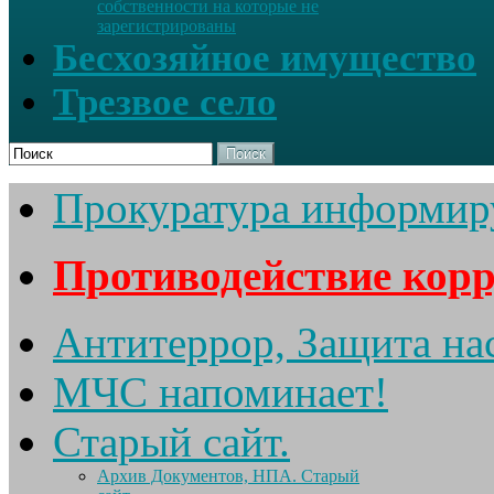
собственности на которые не
зарегистрированы
Бесхозяйное имущество
Трезвое село
Поиск
Прокуратура информир
Противодействие кор
Антитеррор, Защита на
МЧС напоминает!
Старый сайт.
Архив Документов, НПА. Старый