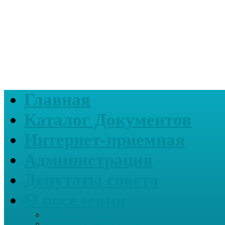
Главная
Каталог Документов
Интернет-приемная
Администрация
Депутаты совета
О поселении
Информация о нашем СП
Реквизиты Администрации