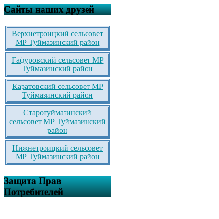
Сайты наших друзей
Верхнетроицкий сельсовет
МР Туймазинский район
Гафуровский сельсовет МР
Туймазинский район
Каратовский сельсовет МР
Туймазинский район
Старотуймазинский
сельсовет МР Туймазинский
район
Нижнетроицкий сельсовет
МР Туймазинский район
Защита Прав
Потребителей