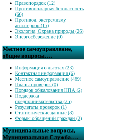
Правопорядок (12)
Противопожарная безопасность
(66)
Противод. экстремизму,
антитеррор (15)
Экология, Охрана природы (26)
Энергосбережение (0)
Местное самоуправление,
общие вопросы….
Информация о льготах (23)
Контактная информация (6)
Местное самоуправление (469)
Планы проверок (0)
Порядок обжалования НПА (2)
Поддержка
предпринимательства (25)
Результаты проверок (1)
Статистические данные (8)
Формы обращений граждан (2)
Муниципальные вопросы,
Муниципальная Служба….