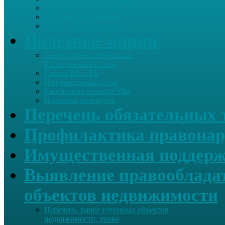
Летопись села Дуслык
Историческая справка
ЛПДС «Субханкулово»
Полезные опции
Законодательство России.
Расширенный поиск
Гимны РФ и РБ
Интерактивная карта
Расписание станция Уфа
Проверка на вирусы
Перечень обязательных 
Профилактика правонар
Имущественная поддерж
Выявление правообладат
объектов недвижимости
Перечень ранее учтенных объектов
недвижимости, права