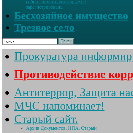
собственности на которые не
зарегистрированы
Бесхозяйное имущество
Трезвое село
Поиск
Прокуратура информир
Противодействие кор
Антитеррор, Защита на
МЧС напоминает!
Старый сайт.
Архив Документов, НПА. Старый