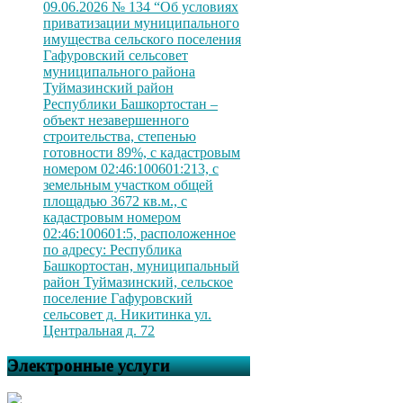
09.06.2026 № 134 “Об условиях
приватизации муниципального
имущества сельского поселения
Гафуровский сельсовет
муниципального района
Туймазинский район
Республики Башкортостан –
объект незавершенного
строительства, степенью
готовности 89%, с кадастровым
номером 02:46:100601:213, с
земельным участком общей
площадью 3672 кв.м., с
кадастровым номером
02:46:100601:5, расположенное
по адресу: Республика
Башкортостан, муниципальный
район Туймазинский, сельское
поселение Гафуровский
сельсовет д. Никитинка ул.
Центральная д. 72
Электронные услуги