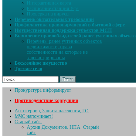
Интерактивная карта
Расписание станция Уфа
Проверка на вирусы
Перечень обязательных требований
Профилактика правонарушений в бытовой сфере
Имущественная поддержка субъектов МСП
Выявление правообладателей ранее учтенных объект
Перечень ранее учтенных объектов
недвижимости, права
собственности на которые не
зарегистрированы
Бесхозяйное имущество
Трезвое село
Поиск
Прокуратура информирует
Противодействие коррупции
Антитеррор, Защита населения, ГО
МЧС напоминает!
Старый сайт.
Архив Документов, НПА. Старый
сайт