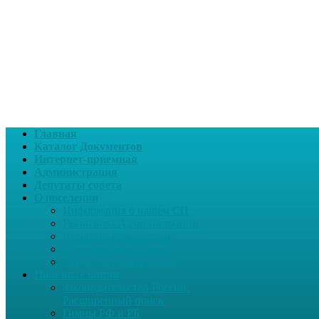
Главная
Каталог Документов
Интернет-приемная
Администрация
Депутаты совета
О поселении
Информация о нашем СП
Реквизиты Администрации
Летопись села Дуслык
Историческая справка
ЛПДС «Субханкулово»
Полезные опции
Законодательство России.
Расширенный поиск
Гимны РФ и РБ