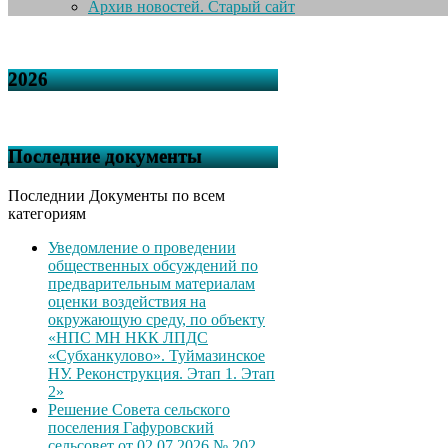
Архив новостей. Старый сайт
2026
Последние документы
Последнии Документы по всем
категориям
Уведомление о проведении
общественных обсуждений по
предварительным материалам
оценки воздействия на
окружающую среду, по объекту
«НПС МН НКК ЛПДС
«Субханкулово». Туймазинское
НУ. Реконструкция. Этап 1. Этап
2»
Решение Совета сельского
поселения Гафуровский
сельсовет от 02.07.2026 № 202