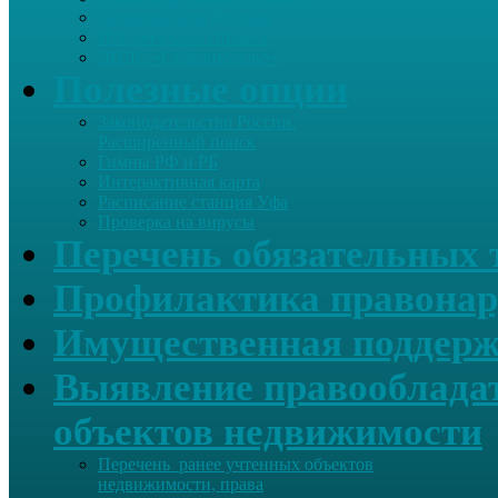
Летопись села Дуслык
Историческая справка
ЛПДС «Субханкулово»
Полезные опции
Законодательство России.
Расширенный поиск
Гимны РФ и РБ
Интерактивная карта
Расписание станция Уфа
Проверка на вирусы
Перечень обязательных 
Профилактика правонар
Имущественная поддерж
Выявление правообладат
объектов недвижимости
Перечень ранее учтенных объектов
недвижимости, права