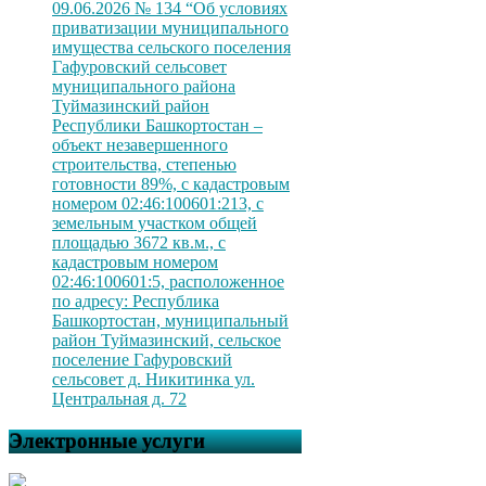
09.06.2026 № 134 “Об условиях
приватизации муниципального
имущества сельского поселения
Гафуровский сельсовет
муниципального района
Туймазинский район
Республики Башкортостан –
объект незавершенного
строительства, степенью
готовности 89%, с кадастровым
номером 02:46:100601:213, с
земельным участком общей
площадью 3672 кв.м., с
кадастровым номером
02:46:100601:5, расположенное
по адресу: Республика
Башкортостан, муниципальный
район Туймазинский, сельское
поселение Гафуровский
сельсовет д. Никитинка ул.
Центральная д. 72
Электронные услуги