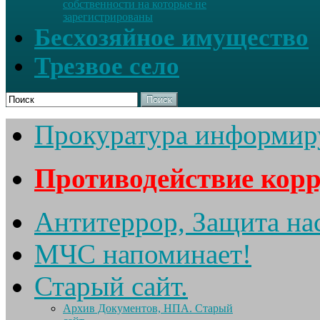
собственности на которые не
зарегистрированы
Бесхозяйное имущество
Трезвое село
Поиск
Прокуратура информир
Противодействие кор
Антитеррор, Защита на
МЧС напоминает!
Старый сайт.
Архив Документов, НПА. Старый