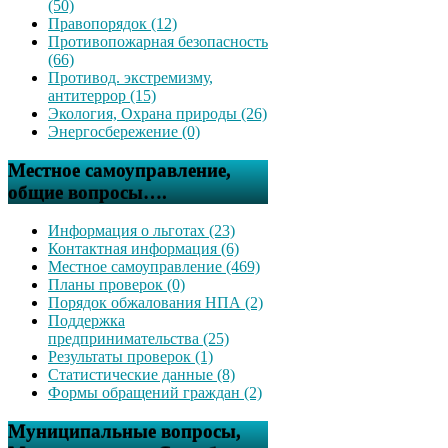
(50)
Правопорядок (12)
Противопожарная безопасность
(66)
Противод. экстремизму,
антитеррор (15)
Экология, Охрана природы (26)
Энергосбережение (0)
Местное самоуправление,
общие вопросы….
Информация о льготах (23)
Контактная информация (6)
Местное самоуправление (469)
Планы проверок (0)
Порядок обжалования НПА (2)
Поддержка
предпринимательства (25)
Результаты проверок (1)
Статистические данные (8)
Формы обращений граждан (2)
Муниципальные вопросы,