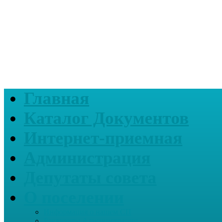
Главная
Каталог Документов
Интернет-приемная
Администрация
Депутаты совета
О поселении
Информация о нашем СП
Реквизиты Администрации