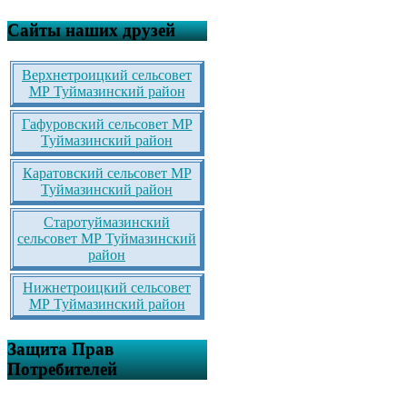
Сайты наших друзей
Верхнетроицкий сельсовет
МР Туймазинский район
Гафуровский сельсовет МР
Туймазинский район
Каратовский сельсовет МР
Туймазинский район
Старотуймазинский
сельсовет МР Туймазинский
район
Нижнетроицкий сельсовет
МР Туймазинский район
Защита Прав
Потребителей