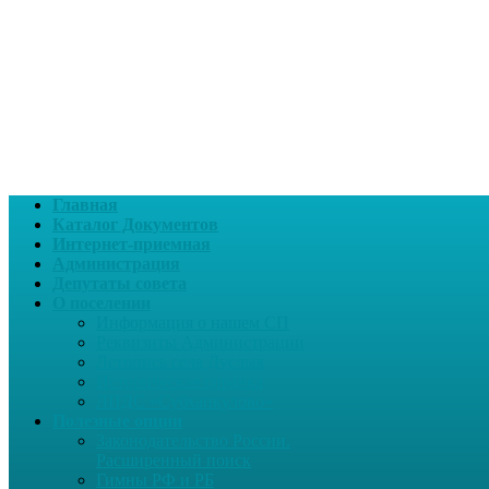
Главная
Каталог Документов
Интернет-приемная
Администрация
Депутаты совета
О поселении
Информация о нашем СП
Реквизиты Администрации
Летопись села Дуслык
Историческая справка
ЛПДС «Субханкулово»
Полезные опции
Законодательство России.
Расширенный поиск
Гимны РФ и РБ