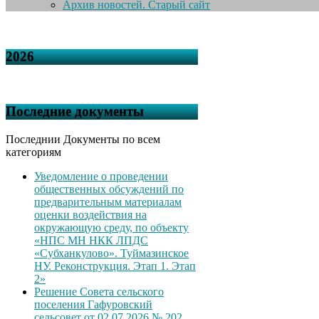
Архив новостей. Старый сайт
2026
Последние документы
Последнии Документы по всем
категориям
Уведомление о проведении
общественных обсуждений по
предварительным материалам
оценки воздействия на
окружающую среду, по объекту
«НПС МН НКК ЛПДС
«Субханкулово». Туймазинское
НУ. Реконструкция. Этап 1. Этап
2»
Решение Совета сельского
поселения Гафуровский
сельсовет от 02.07.2026 № 202