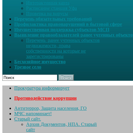
Интерактивная карта
Расписание станция Уфа
Проверка на вирусы
Перечень обязательных требований
Профилактика правонарушений в бытовой сфере
Имущественная поддержка субъектов МСП
Выявление правообладателей ранее учтенных объект
Перечень ранее учтенных объектов
недвижимости, права
собственности на которые не
зарегистрированы
Бесхозяйное имущество
Трезвое село
Поиск
Прокуратура информирует
Противодействие коррупции
Антитеррор, Защита населения, ГО
МЧС напоминает!
Старый сайт.
Архив Документов, НПА. Старый
сайт