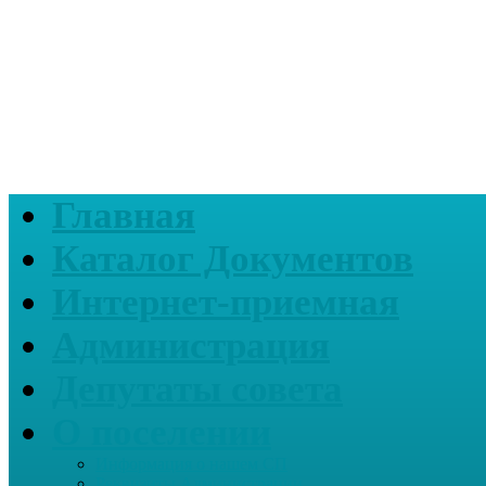
Главная
Каталог Документов
Интернет-приемная
Администрация
Депутаты совета
О поселении
Информация о нашем СП
Реквизиты Администрации