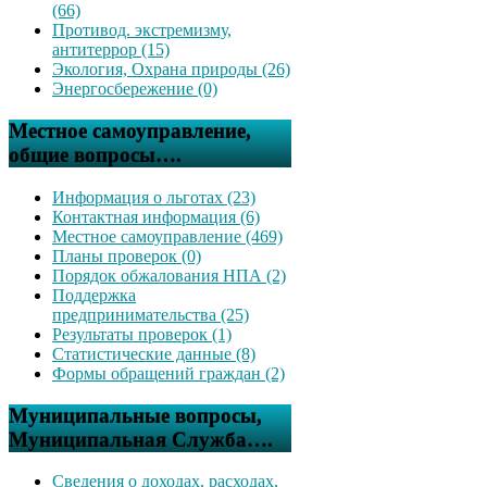
(66)
Противод. экстремизму,
антитеррор (15)
Экология, Охрана природы (26)
Энергосбережение (0)
Местное самоуправление,
общие вопросы….
Информация о льготах (23)
Контактная информация (6)
Местное самоуправление (469)
Планы проверок (0)
Порядок обжалования НПА (2)
Поддержка
предпринимательства (25)
Результаты проверок (1)
Статистические данные (8)
Формы обращений граждан (2)
Муниципальные вопросы,
Муниципальная Служба….
Сведения о доходах, расходах,