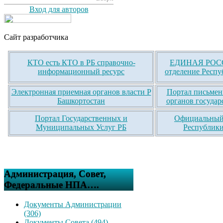
Вход для авторов
Сайт разработчика
КТО есть КТО в РБ справочно-
ЕДИНАЯ РОСС
информационный ресурс
отделение Респу
Электронная приемная органов власти Р
Портал письмен
Башкортостан
органов государ
Портал Государственных и
Официальный 
Муниципальных Услуг РБ
Республики
Администрация, Совет,
Федеральные НПА….
Документы Администрации
(306)
Документы Совета (494)