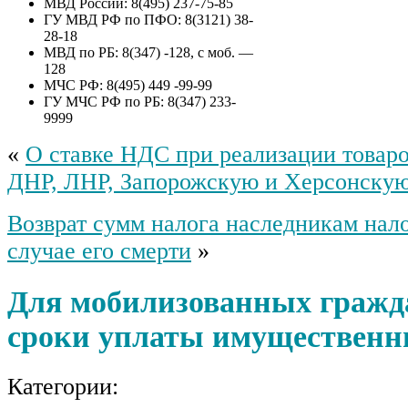
МВД России: 8(495) 237-75-85
приватизации муниципального
ГУ МВД РФ по ПФО: 8(3121) 38-
имущества сельского поселения
28-18
Гафуровский сельсовет
МВД по РБ: 8(347) -128, с моб. —
муниципального района
128
Туймазинский район
МЧС РФ: 8(495) 449 -99-99
Республики Башкортостан –
ГУ МЧС РФ по РБ: 8(347) 233-
объект незавершенного
9999
строительства, степенью
готовности 89%, с кадастровым
«
О ставке НДС при реализации товаров
номером 02:46:100601:213, с
земельным участком общей
ДНР, ЛНР, Запорожскую и Херсонскую
площадью 3672 кв.м., с
кадастровым номером
Возврат сумм налога наследникам нал
02:46:100601:5, расположенное
по адресу: Республика
случае его смерти
»
Башкортостан, муниципальный
район Туймазинский, сельское
поселение Гафуровский
Для мобилизованных гражд
сельсовет д. Никитинка ул.
Центральная д. 72
сроки уплаты имущественн
Категории: