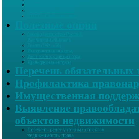
Летопись села Дуслык
Историческая справка
ЛПДС «Субханкулово»
Полезные опции
Законодательство России.
Расширенный поиск
Гимны РФ и РБ
Интерактивная карта
Расписание станция Уфа
Проверка на вирусы
Перечень обязательных 
Профилактика правонар
Имущественная поддерж
Выявление правообладат
объектов недвижимости
Перечень ранее учтенных объектов
недвижимости, права