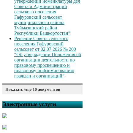
утверждении номенклатуры дел
Совета и Администрации
сельского поселения
Гафуровский сельсовет
муниципального района
Туймазинский район
Республики Башкортостан”
Решение Совета сельского
поселения Гафуровский
сельсовет от 02.07.2026 № 200
“Об утверждении Положения об
организации деятельности по
правовому просвещению и
правовому информированию
граждан и организаций”
Показать еще 10 документов
Решение Совета сельского
поселения Гафуровский
Электронные услуги
сельсовет от 02.07.2026 № 199
“Об отмене решения Совета
сельского поселения
Гафуровский сельсовет
муниципального района