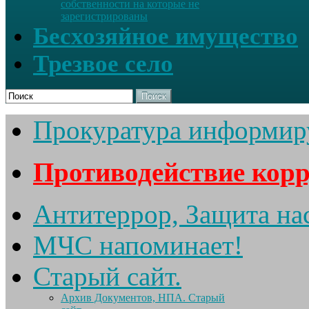
собственности на которые не
зарегистрированы
Бесхозяйное имущество
Трезвое село
Поиск
Прокуратура информир
Противодействие кор
Антитеррор, Защита на
МЧС напоминает!
Старый сайт.
Архив Документов, НПА. Старый