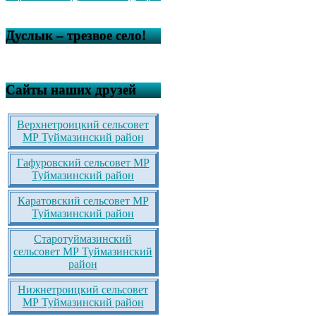
Дуслык – трезвое село!
Сайты наших друзей
Верхнетроицкий сельсовет
МР Туймазинский район
Гафуровский сельсовет МР
Туймазинский район
Каратовский сельсовет МР
Туймазинский район
Старотуймазинский
сельсовет МР Туймазинский
район
Нижнетроицкий сельсовет
МР Туймазинский район