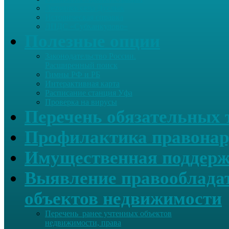
Летопись села Дуслык
Историческая справка
ЛПДС «Субханкулово»
Полезные опции
Законодательство России.
Расширенный поиск
Гимны РФ и РБ
Интерактивная карта
Расписание станция Уфа
Проверка на вирусы
Перечень обязательных 
Профилактика правонар
Имущественная поддерж
Выявление правообладат
объектов недвижимости
Перечень ранее учтенных объектов
недвижимости, права