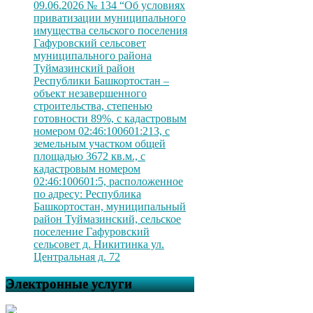
09.06.2026 № 134 “Об условиях
приватизации муниципального
имущества сельского поселения
Гафуровский сельсовет
муниципального района
Туймазинский район
Республики Башкортостан –
объект незавершенного
строительства, степенью
готовности 89%, с кадастровым
номером 02:46:100601:213, с
земельным участком общей
площадью 3672 кв.м., с
кадастровым номером
02:46:100601:5, расположенное
по адресу: Республика
Башкортостан, муниципальный
район Туймазинский, сельское
поселение Гафуровский
сельсовет д. Никитинка ул.
Центральная д. 72
Электронные услуги