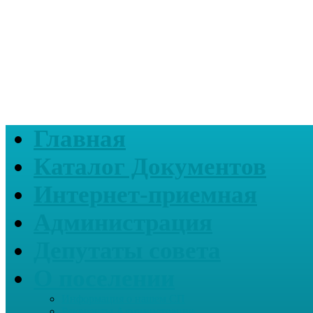
Главная
Каталог Документов
Интернет-приемная
Администрация
Депутаты совета
О поселении
Информация о нашем СП
Реквизиты Администрации