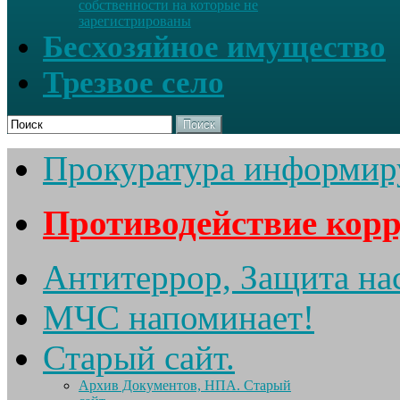
собственности на которые не
зарегистрированы
Бесхозяйное имущество
Трезвое село
Поиск
Прокуратура информир
Противодействие кор
Антитеррор, Защита на
МЧС напоминает!
Старый сайт.
Архив Документов, НПА. Старый