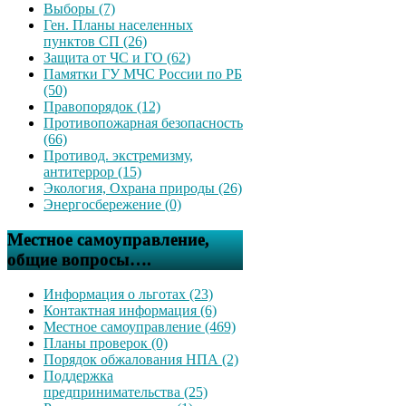
Выборы (7)
Ген. Планы населенных
пунктов СП (26)
Защита от ЧС и ГО (62)
Памятки ГУ МЧС России по РБ
(50)
Правопорядок (12)
Противопожарная безопасность
(66)
Противод. экстремизму,
антитеррор (15)
Экология, Охрана природы (26)
Энергосбережение (0)
Местное самоуправление,
общие вопросы….
Информация о льготах (23)
Контактная информация (6)
Местное самоуправление (469)
Планы проверок (0)
Порядок обжалования НПА (2)
Поддержка
предпринимательства (25)