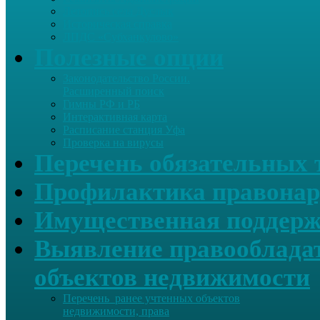
Летопись села Дуслык
Историческая справка
ЛПДС «Субханкулово»
Полезные опции
Законодательство России.
Расширенный поиск
Гимны РФ и РБ
Интерактивная карта
Расписание станция Уфа
Проверка на вирусы
Перечень обязательных 
Профилактика правонар
Имущественная поддерж
Выявление правообладат
объектов недвижимости
Перечень ранее учтенных объектов
недвижимости, права