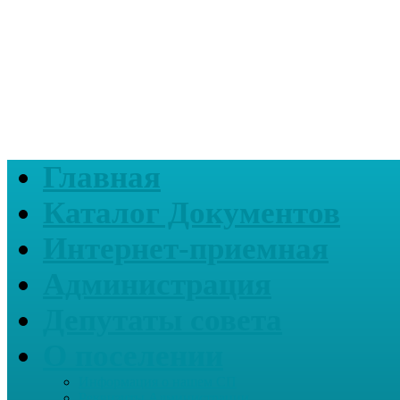
Главная
Каталог Документов
Интернет-приемная
Администрация
Депутаты совета
О поселении
Информация о нашем СП
Реквизиты Администрации