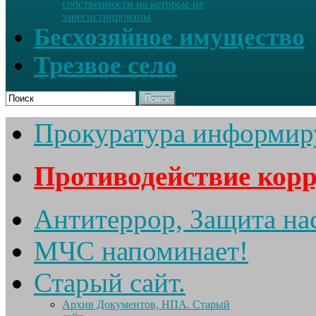
собственности на которые не
зарегистрированы
Бесхозяйное имущество
Трезвое село
Поиск
Прокуратура информир
Противодействие кор
Антитеррор, Защита на
МЧС напоминает!
Старый сайт.
Архив Документов, НПА. Старый