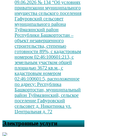
09.06.2026 № 134 “Об условиях
приватизации муниципального
имущества сельского поселения
Гафуровский сельсовет
муниципального района
Туймазинский район
Республики Башкортостан –
объект незавершенного
строительства, степенью
готовности 89%, с кадастровым
номером 02:46:100601:213, с
земельным участком общей
площадью 3672 кв.м., с
кадастровым номером
02:46:100601:5, расположенное
по адресу: Республика
Башкортостан, муниципальный
район Туймазинский, сельское
поселение Гафуровский
сельсовет д. Никитинка ул.
Центральная д. 72
Электронные услуги