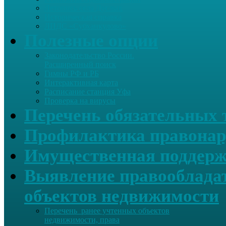
Летопись села Дуслык
Историческая справка
ЛПДС «Субханкулово»
Полезные опции
Законодательство России.
Расширенный поиск
Гимны РФ и РБ
Интерактивная карта
Расписание станция Уфа
Проверка на вирусы
Перечень обязательных 
Профилактика правонар
Имущественная поддерж
Выявление правообладат
объектов недвижимости
Перечень ранее учтенных объектов
недвижимости, права