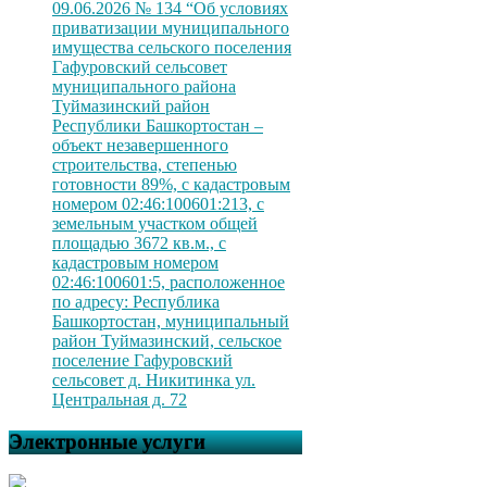
09.06.2026 № 134 “Об условиях
приватизации муниципального
имущества сельского поселения
Гафуровский сельсовет
муниципального района
Туймазинский район
Республики Башкортостан –
объект незавершенного
строительства, степенью
готовности 89%, с кадастровым
номером 02:46:100601:213, с
земельным участком общей
площадью 3672 кв.м., с
кадастровым номером
02:46:100601:5, расположенное
по адресу: Республика
Башкортостан, муниципальный
район Туймазинский, сельское
поселение Гафуровский
сельсовет д. Никитинка ул.
Центральная д. 72
Электронные услуги