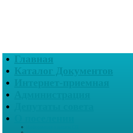
Главная
Каталог Документов
Интернет-приемная
Администрация
Депутаты совета
О поселении
Информация о нашем СП
Реквизиты Администрации