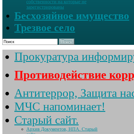
собственности на которые не
зарегистрированы
Бесхозяйное имущество
Трезвое село
Поиск
Прокуратура информир
Противодействие кор
Антитеррор, Защита на
МЧС напоминает!
Старый сайт.
Архив Документов, НПА. Старый