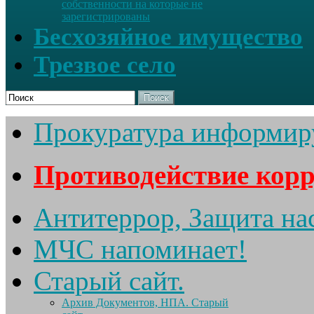
собственности на которые не
зарегистрированы
Бесхозяйное имущество
Трезвое село
Поиск
Прокуратура информир
Противодействие кор
Антитеррор, Защита на
МЧС напоминает!
Старый сайт.
Архив Документов, НПА. Старый