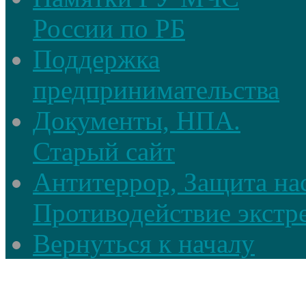
России по РБ
Поддержка
предпринимательства
Документы, НПА.
Старый сайт
Антитеррор, Защита на
Противодействие экстр
Вернуться к началу