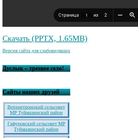
Скачать (PPTX, 1.65MB)
Версия сайта для слабовидящих
Дуслык – трезвое село!
Сайты наших друзей
Верхнетроицкий сельсовет
МР Туймазинский район
Гафуровский сельсовет МР
Туймазинский район