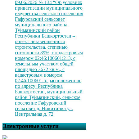
09.06.2026 № 134 “Об условиях
приватизации муниципального
имущества сельского поселения
Гафуровский сельсовет
муниципального района
Туймазинский район
Республики Башкортостан –
объект незавершенного
строительства, степенью
готовности 89%, с кадастровым
номером 02:46:100601:213, с
земельным участком общей
площадью 3672 кв.м., с
кадастровым номером
02:46:100601:5, расположенное
по адресу: Республика
Башкортостан, муниципальный
район Туймазинский, сельское
поселение Гафуровский
сельсовет д. Никитинка ул.
Центральная д. 72
Электронные услуги