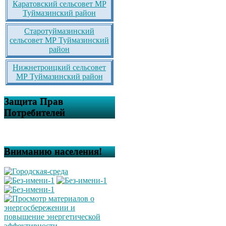
Каратовский сельсовет МР
Туймазинский район
Старотуймазинский
сельсовет МР Туймазинский
район
Нижнетроицкий сельсовет
МР Туймазинский район
Защита Прав
Потребителей
Вниманию населения!