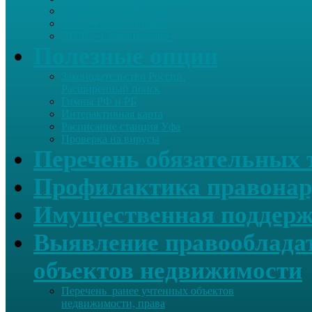
Летопись села Дуслык
Историческая справка
ЛПДС «Субханкулово»
Полезные опции
Законодательство России.
Расширенный поиск
Гимны РФ и РБ
Интерактивная карта
Расписание станция Уфа
Проверка на вирусы
Перечень обязательных 
Профилактика правонар
Имущественная поддерж
Выявление правообладат
объектов недвижимости
Перечень ранее учтенных объектов
недвижимости, права