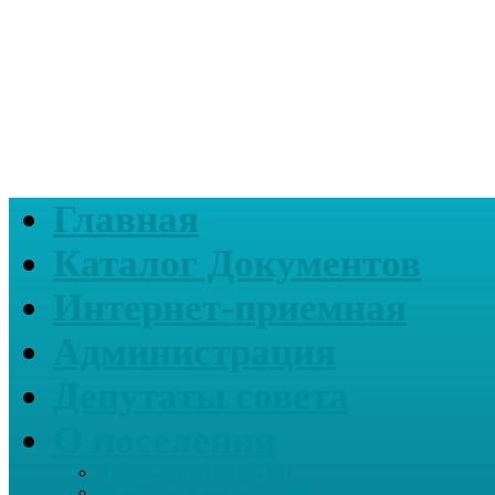
Главная
Каталог Документов
Интернет-приемная
Администрация
Депутаты совета
О поселении
Информация о нашем СП
Реквизиты Администрации