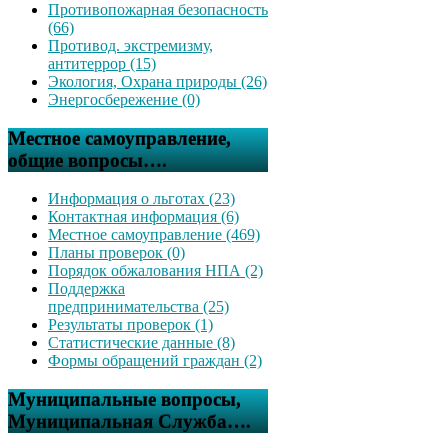
Противопожарная безопасность
(66)
Противод. экстремизму,
антитеррор (15)
Экология, Охрана природы (26)
Энергосбережение (0)
Местное самоуправление,
общие вопросы….
Информация о льготах (23)
Контактная информация (6)
Местное самоуправление (469)
Планы проверок (0)
Порядок обжалования НПА (2)
Поддержка
предпринимательства (25)
Результаты проверок (1)
Статистические данные (8)
Формы обращений граждан (2)
Муниципальные вопросы,
Муниципальная Служба….