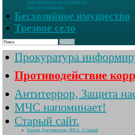
собственности на которые не
зарегистрированы
Бесхозяйное имущество
Трезвое село
Поиск
Прокуратура информир
Противодействие кор
Антитеррор, Защита на
МЧС напоминает!
Старый сайт.
Архив Документов, НПА. Старый