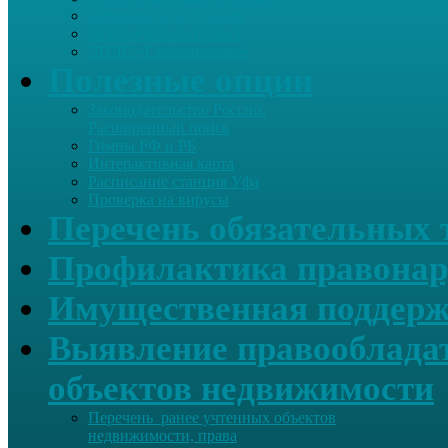
Летопись села Дуслык
Историческая справка
ЛПДС «Субханкулово»
Полезные опции
Законодательство России.
Расширенный поиск
Гимны РФ и РБ
Интерактивная карта
Расписание станция Уфа
Проверка на вирусы
Перечень обязательных 
Профилактика правонар
Имущественная поддерж
Выявление правообладат
объектов недвижимости
Перечень ранее учтенных объектов
недвижимости, права