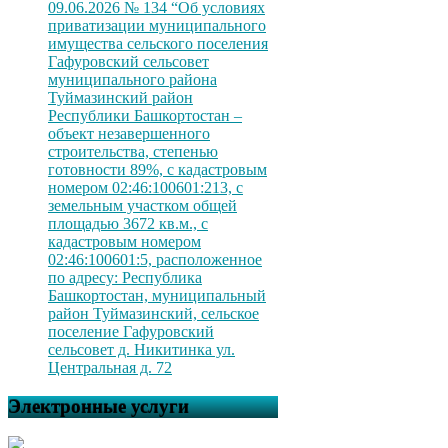
09.06.2026 № 134 “Об условиях
приватизации муниципального
имущества сельского поселения
Гафуровский сельсовет
муниципального района
Туймазинский район
Республики Башкортостан –
объект незавершенного
строительства, степенью
готовности 89%, с кадастровым
номером 02:46:100601:213, с
земельным участком общей
площадью 3672 кв.м., с
кадастровым номером
02:46:100601:5, расположенное
по адресу: Республика
Башкортостан, муниципальный
район Туймазинский, сельское
поселение Гафуровский
сельсовет д. Никитинка ул.
Центральная д. 72
Электронные услуги