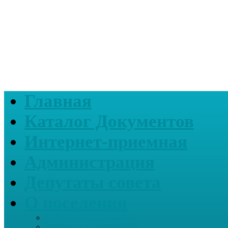
Главная
Каталог Документов
Интернет-приемная
Администрация
Депутаты совета
О поселении
Информация о нашем СП
Реквизиты Администрации