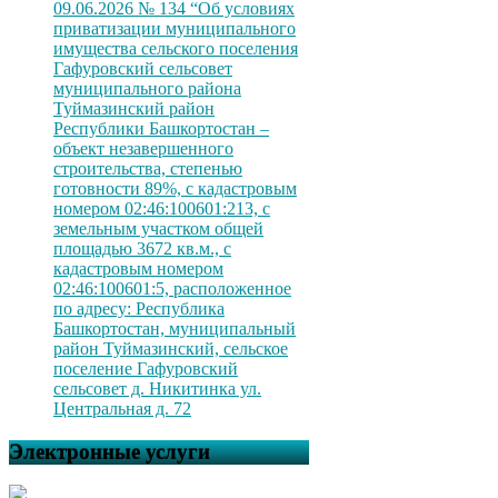
09.06.2026 № 134 “Об условиях
приватизации муниципального
имущества сельского поселения
Гафуровский сельсовет
муниципального района
Туймазинский район
Республики Башкортостан –
объект незавершенного
строительства, степенью
готовности 89%, с кадастровым
номером 02:46:100601:213, с
земельным участком общей
площадью 3672 кв.м., с
кадастровым номером
02:46:100601:5, расположенное
по адресу: Республика
Башкортостан, муниципальный
район Туймазинский, сельское
поселение Гафуровский
сельсовет д. Никитинка ул.
Центральная д. 72
Электронные услуги