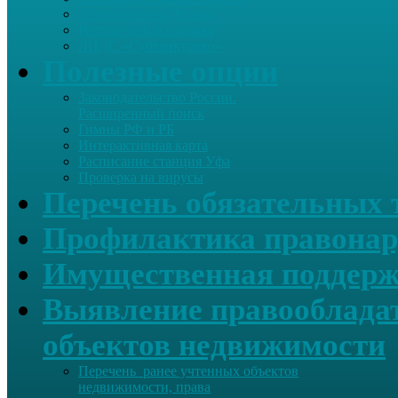
Летопись села Дуслык
Историческая справка
ЛПДС «Субханкулово»
Полезные опции
Законодательство России.
Расширенный поиск
Гимны РФ и РБ
Интерактивная карта
Расписание станция Уфа
Проверка на вирусы
Перечень обязательных 
Профилактика правонар
Имущественная поддерж
Выявление правообладат
объектов недвижимости
Перечень ранее учтенных объектов
недвижимости, права