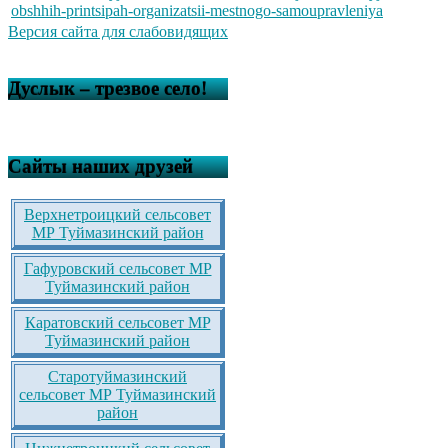
obshhih-printsipah-organizatsii-mestnogo-samoupravleniya
Версия сайта для слабовидящих
Дуслык – трезвое село!
Сайты наших друзей
Верхнетроицкий сельсовет
МР Туймазинский район
Гафуровский сельсовет МР
Туймазинский район
Каратовский сельсовет МР
Туймазинский район
Старотуймазинский
сельсовет МР Туймазинский
район