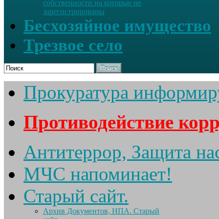
собственности на которые не
зарегистрированы
Бесхозяйное имущество
Трезвое село
Поиск
Прокуратура информир
Противодействие кор
Антитеррор, Защита на
МЧС напоминает!
Старый сайт.
Архив Документов, НПА. Старый