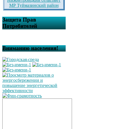
Нижнетроицкий сельсовет
МР Туймазинский район
Защита Прав
Потребителей
Вниманию населения!