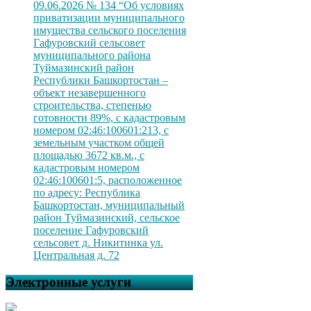
09.06.2026 № 134 “Об условиях
приватизации муниципального
имущества сельского поселения
Гафуровский сельсовет
муниципального района
Туймазинский район
Республики Башкортостан –
объект незавершенного
строительства, степенью
готовности 89%, с кадастровым
номером 02:46:100601:213, с
земельным участком общей
площадью 3672 кв.м., с
кадастровым номером
02:46:100601:5, расположенное
по адресу: Республика
Башкортостан, муниципальный
район Туймазинский, сельское
поселение Гафуровский
сельсовет д. Никитинка ул.
Центральная д. 72
Электронные услуги