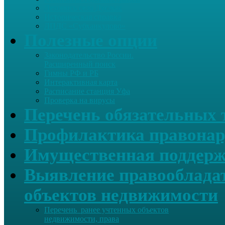
Летопись села Дуслык
Историческая справка
ЛПДС «Субханкулово»
Полезные опции
Законодательство России.
Расширенный поиск
Гимны РФ и РБ
Интерактивная карта
Расписание станция Уфа
Проверка на вирусы
Перечень обязательных 
Профилактика правонар
Имущественная поддерж
Выявление правообладат
объектов недвижимости
Перечень ранее учтенных объектов
недвижимости, права