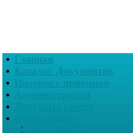
Главная
Каталог Документов
Интернет-приемная
Администрация
Депутаты совета
О поселении
Информация о нашем СП
Реквизиты Администрации