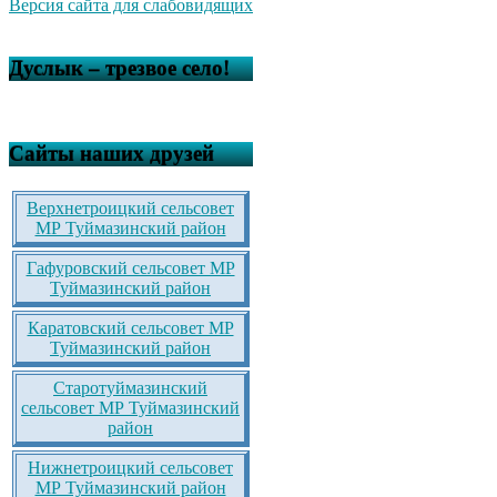
Версия сайта для слабовидящих
Дуслык – трезвое село!
Сайты наших друзей
Верхнетроицкий сельсовет
МР Туймазинский район
Гафуровский сельсовет МР
Туймазинский район
Каратовский сельсовет МР
Туймазинский район
Старотуймазинский
сельсовет МР Туймазинский
район
Нижнетроицкий сельсовет
МР Туймазинский район