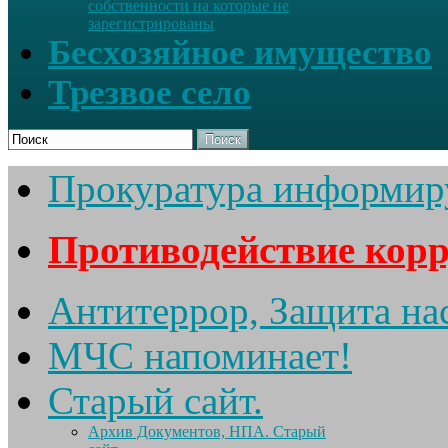
собственности на которые не
зарегистрированы
Бесхозяйное имущество
Трезвое село
Поиск
Прокуратура информир
Противодействие кор
Антитеррор, Защита на
МЧС напоминает!
Старый сайт.
Архив Документов, НПА. Старый