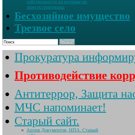
собственности на которые не
зарегистрированы
Бесхозяйное имущество
Трезвое село
Поиск
Прокуратура информир
Противодействие кор
Антитеррор, Защита на
МЧС напоминает!
Старый сайт.
Архив Документов, НПА. Старый