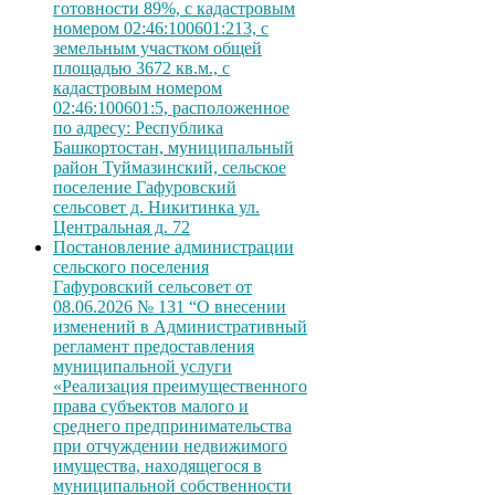
готовности 89%, с кадастровым
номером 02:46:100601:213, с
земельным участком общей
площадью 3672 кв.м., с
кадастровым номером
02:46:100601:5, расположенное
по адресу: Республика
Башкортостан, муниципальный
район Туймазинский, сельское
поселение Гафуровский
сельсовет д. Никитинка ул.
Центральная д. 72
Постановление администрации
сельского поселения
Гафуровский сельсовет от
08.06.2026 № 131 “О внесении
изменений в Административный
регламент предоставления
муниципальной услуги
«Реализация преимущественного
права субъектов малого и
среднего предпринимательства
при отчуждении недвижимого
имущества, находящегося в
муниципальной собственности