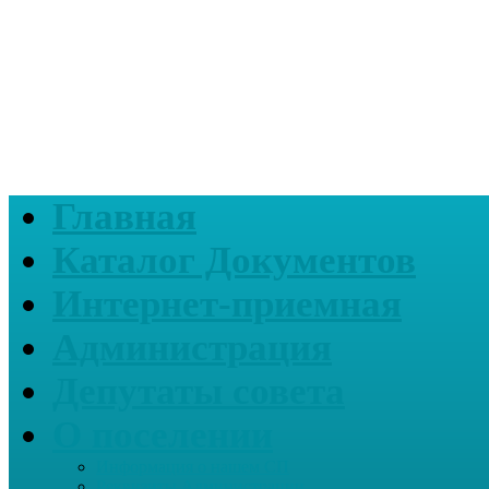
Главная
Каталог Документов
Интернет-приемная
Администрация
Депутаты совета
О поселении
Информация о нашем СП
Реквизиты Администрации