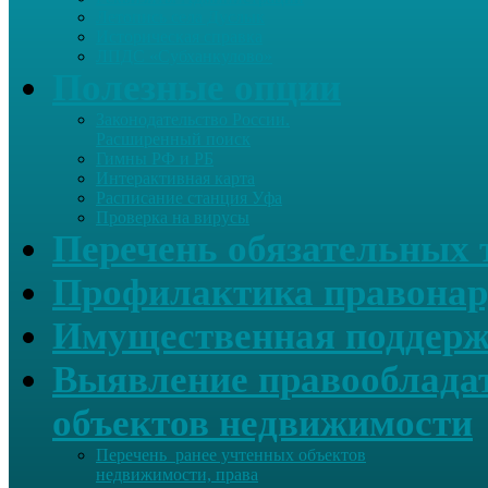
Летопись села Дуслык
Историческая справка
ЛПДС «Субханкулово»
Полезные опции
Законодательство России.
Расширенный поиск
Гимны РФ и РБ
Интерактивная карта
Расписание станция Уфа
Проверка на вирусы
Перечень обязательных 
Профилактика правонар
Имущественная поддерж
Выявление правообладат
объектов недвижимости
Перечень ранее учтенных объектов
недвижимости, права