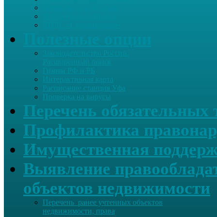
Летопись села Дуслык
Историческая справка
ЛПДС «Субханкулово»
Полезные опции
Законодательство России.
Расширенный поиск
Гимны РФ и РБ
Интерактивная карта
Расписание станция Уфа
Проверка на вирусы
Перечень обязательных 
Профилактика правонар
Имущественная поддерж
Выявление правообладат
объектов недвижимости
Перечень ранее учтенных объектов
недвижимости, права