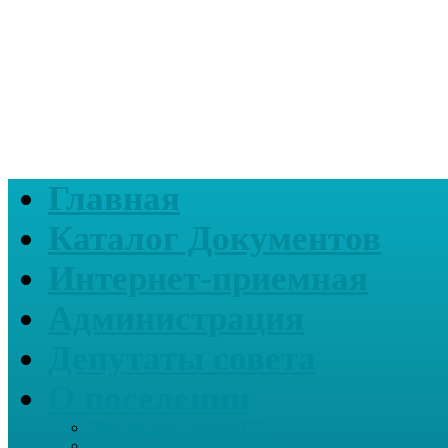
Главная
Каталог Документов
Интернет-приемная
Администрация
Депутаты совета
О поселении
Информация о нашем СП
Реквизиты Администрации