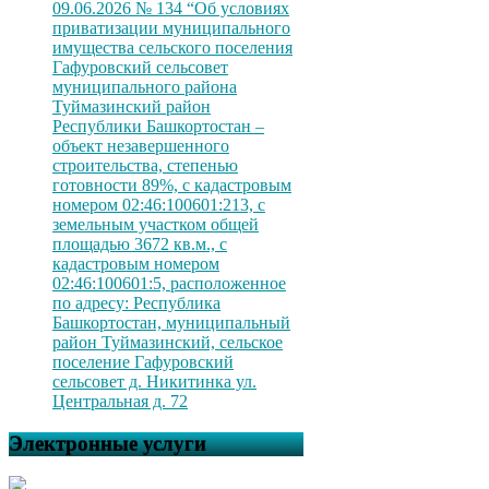
09.06.2026 № 134 “Об условиях
приватизации муниципального
имущества сельского поселения
Гафуровский сельсовет
муниципального района
Туймазинский район
Республики Башкортостан –
объект незавершенного
строительства, степенью
готовности 89%, с кадастровым
номером 02:46:100601:213, с
земельным участком общей
площадью 3672 кв.м., с
кадастровым номером
02:46:100601:5, расположенное
по адресу: Республика
Башкортостан, муниципальный
район Туймазинский, сельское
поселение Гафуровский
сельсовет д. Никитинка ул.
Центральная д. 72
Электронные услуги