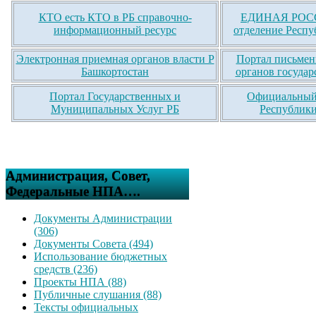
КТО есть КТО в РБ справочно-
ЕДИНАЯ РОСС
информационный ресурс
отделение Респу
Электронная приемная органов власти Р
Портал письмен
Башкортостан
органов государ
Портал Государственных и
Официальный 
Муниципальных Услуг РБ
Республики
Администрация, Совет,
Федеральные НПА….
Документы Администрации
(306)
Документы Совета (494)
Использование бюджетных
средств (236)
Проекты НПА (88)
Публичные слушания (88)
Тексты официальных