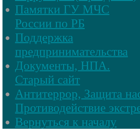
Памятки ГУ МЧС
России по РБ
Поддержка
предпринимательства
Документы, НПА.
Старый сайт
Антитеррор, Защита на
Противодействие экстр
Вернуться к началу