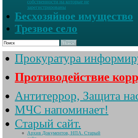
собственности на которые не
зарегистрированы
Бесхозяйное имущество
Трезвое село
Поиск
Прокуратура информир
Противодействие кор
Антитеррор, Защита на
МЧС напоминает!
Старый сайт.
Архив Документов, НПА. Старый