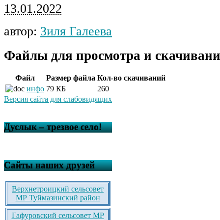
13.01.2022
автор:
Зиля Галеева
Файлы для просмотра и скачивани
Файл
Размер файла
Кол-во скачиваний
инфо
79 КБ
260
Версия сайта для слабовидящих
Дуслык – трезвое село!
Сайты наших друзей
Верхнетроицкий сельсовет
МР Туймазинский район
Гафуровский сельсовет МР