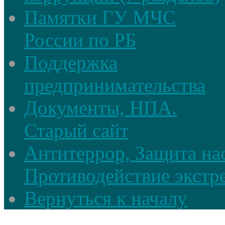
Памятки ГУ МЧС
России по РБ
Поддержка
предпринимательства
Документы, НПА.
Старый сайт
Антитеррор, Защита на
Противодействие экстр
Вернуться к началу