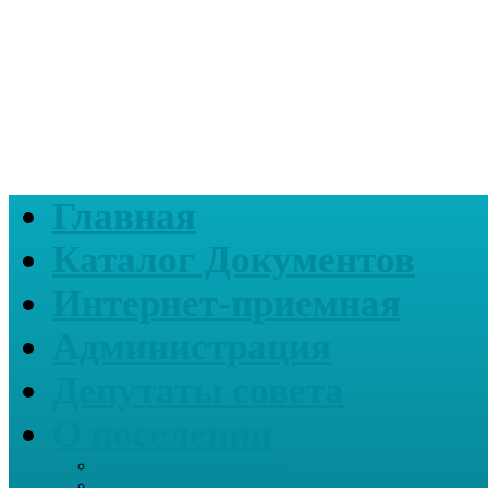
Главная
Каталог Документов
Интернет-приемная
Администрация
Депутаты совета
О поселении
Информация о нашем СП
Реквизиты Администрации