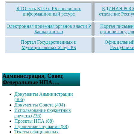
КТО есть КТО в РБ справочно-
ЕДИНАЯ РОСС
информационный ресурс
отделение Респу
Электронная приемная органов власти Р
Портал письмен
Башкортостан
органов государ
Портал Государственных и
Официальный 
Муниципальных Услуг РБ
Республики
Администрация, Совет,
Федеральные НПА….
Документы Администрации
(306)
Документы Совета (494)
Использование бюджетных
средств (236)
Проекты НПА (88)
Публичные слушания (88)
Тексты официальных