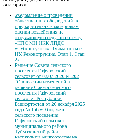
категориям
Уведомление о проведении
общественных обсуждений по
предварительным материалам
оценки воздействия на
окружающую среду, по объекту
«НПС МН НКК ЛПДС
«Субханкулово». Туймазинское
НУ. Реконструкция. Этап 1. Этап
2»
Решение Совета сельского
поселения Гафуровский
сельсовет от 02.07.2026 № 202
“О внесении изменений в
решение Совета сельского
поселения Гафуровский
сельсовет Республики
Башкортостан от 26 декабря 2025
года № 166 «О бюджете
сельского поселения
Гафуровский сельсовет
муниципального района
Туймазинский район
Республики Башкортостан на