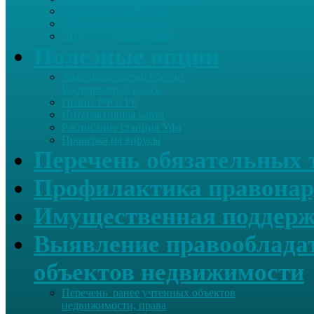
Летопись села Дуслык
Историческая справка
ЛПДС «Субханкулово»
Полезные опции
Законодательство России.
Расширенный поиск
Гимны РФ и РБ
Интерактивная карта
Расписание станция Уфа
Проверка на вирусы
Перечень обязательных 
Профилактика правонар
Имущественная поддерж
Выявление правообладат
объектов недвижимости
Перечень ранее учтенных объектов
недвижимости, права