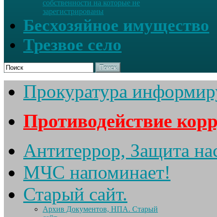
собственности на которые не
зарегистрированы
Бесхозяйное имущество
Трезвое село
Поиск
Прокуратура информир
Противодействие кор
Антитеррор, Защита на
МЧС напоминает!
Старый сайт.
Архив Документов, НПА. Старый