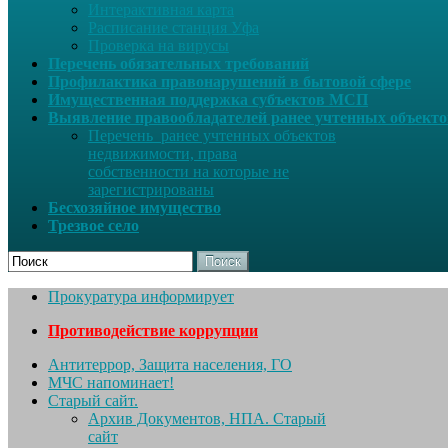
Интерактивная карта
Расписание станция Уфа
Проверка на вирусы
Перечень обязательных требований
Профилактика правонарушений в бытовой сфере
Имущественная поддержка субъектов МСП
Выявление правообладателей ранее учтенных объект
Перечень ранее учтенных объектов
недвижимости, права
собственности на которые не
зарегистрированы
Бесхозяйное имущество
Трезвое село
Поиск
Прокуратура информирует
Противодействие коррупции
Антитеррор, Защита населения, ГО
МЧС напоминает!
Старый сайт.
Архив Документов, НПА. Старый
сайт