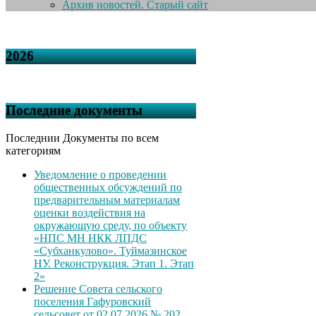
Архив новостей. Старый сайт
2026
Последние документы
Последнии Документы по всем
категориям
Уведомление о проведении
общественных обсуждений по
предварительным материалам
оценки воздействия на
окружающую среду, по объекту
«НПС МН НКК ЛПДС
«Субханкулово». Туймазинское
НУ. Реконструкция. Этап 1. Этап
2»
Решение Совета сельского
поселения Гафуровский
сельсовет от 02.07.2026 № 202