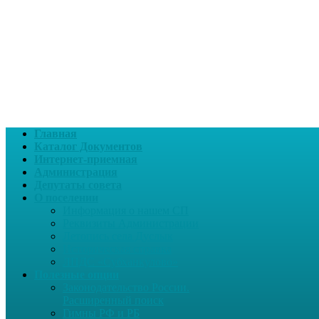
Главная
Каталог Документов
Интернет-приемная
Администрация
Депутаты совета
О поселении
Информация о нашем СП
Реквизиты Администрации
Летопись села Дуслык
Историческая справка
ЛПДС «Субханкулово»
Полезные опции
Законодательство России.
Расширенный поиск
Гимны РФ и РБ