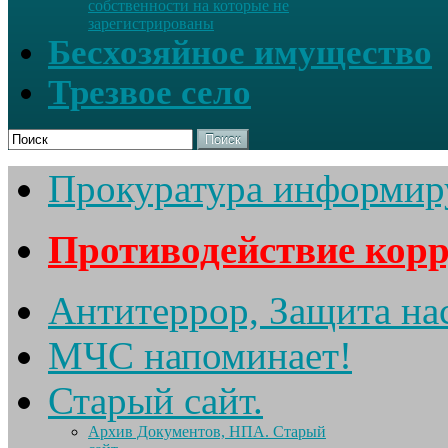
собственности на которые не
зарегистрированы
Бесхозяйное имущество
Трезвое село
Поиск
Прокуратура информир
Противодействие кор
Антитеррор, Защита на
МЧС напоминает!
Старый сайт.
Архив Документов, НПА. Старый