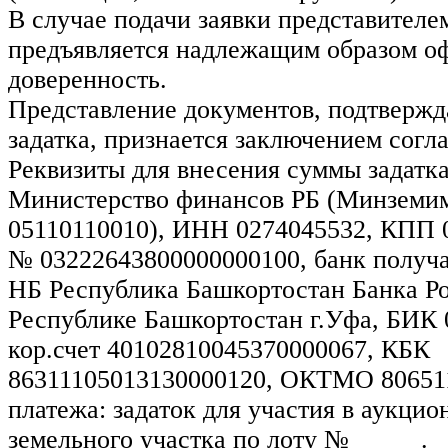
В случае подачи заявки представителе
предъявляется надлежащим образом о
доверенность.
Представление документов, подтверж
задатка, признается заключением согла
Реквизиты для внесения суммы задатка
Министерство финансов РБ (Минземим
05110110010), ИНН 0274045532, КПП 0
№ 03222643800000000100, банк получа
НБ Республика Башкортостан Банка Р
Республике Башкортостан г.Уфа, БИК 
кор.счет 40102810045370000067, КБК
86311105013130000120, ОКТМО 806511
платежа: задаток для участия в аукцио
земельного участка по лоту № _____.