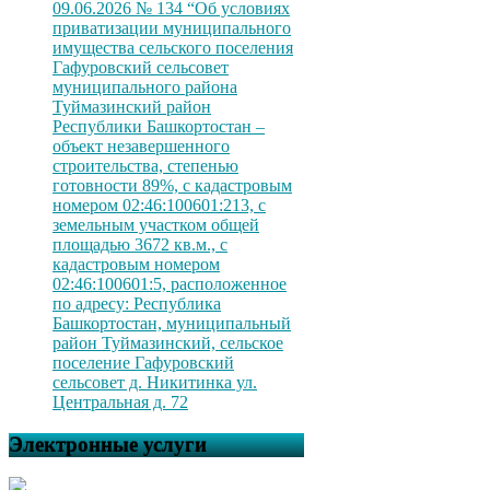
09.06.2026 № 134 “Об условиях
приватизации муниципального
имущества сельского поселения
Гафуровский сельсовет
муниципального района
Туймазинский район
Республики Башкортостан –
объект незавершенного
строительства, степенью
готовности 89%, с кадастровым
номером 02:46:100601:213, с
земельным участком общей
площадью 3672 кв.м., с
кадастровым номером
02:46:100601:5, расположенное
по адресу: Республика
Башкортостан, муниципальный
район Туймазинский, сельское
поселение Гафуровский
сельсовет д. Никитинка ул.
Центральная д. 72
Электронные услуги