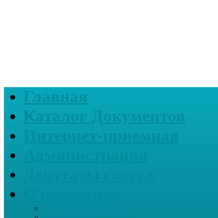
Главная
Каталог Документов
Интернет-приемная
Администрация
Депутаты совета
О поселении
Информация о нашем СП
Реквизиты Администрации