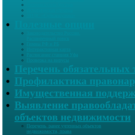
Летопись села Дуслык
Историческая справка
ЛПДС «Субханкулово»
Полезные опции
Законодательство России.
Расширенный поиск
Гимны РФ и РБ
Интерактивная карта
Расписание станция Уфа
Проверка на вирусы
Перечень обязательных 
Профилактика правонар
Имущественная поддерж
Выявление правообладат
объектов недвижимости
Перечень ранее учтенных объектов
недвижимости, права