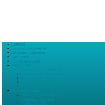
Главная
Каталог Документов
Интернет-приемная
Администрация
Депутаты совета
О поселении
Информация о нашем СП
Реквизиты Администрации
Летопись села Дуслык
Историческая справка
ЛПДС «Субханкулово»
Полезные опции
Законодательство России.
Расширенный поиск
Гимны РФ и РБ