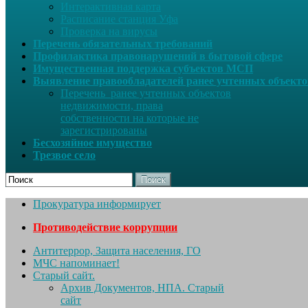
Интерактивная карта
Расписание станция Уфа
Проверка на вирусы
Перечень обязательных требований
Профилактика правонарушений в бытовой сфере
Имущественная поддержка субъектов МСП
Выявление правообладателей ранее учтенных объект
Перечень ранее учтенных объектов
недвижимости, права
собственности на которые не
зарегистрированы
Бесхозяйное имущество
Трезвое село
Поиск
Прокуратура информирует
Противодействие коррупции
Антитеррор, Защита населения, ГО
МЧС напоминает!
Старый сайт.
Архив Документов, НПА. Старый
сайт