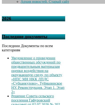
Архив новостей. Старый сайт
2026
Последние документы
Последнии Документы по всем
категориям
Уведомление о проведении
общественных обсуждений по
предварительным материалам
оценки воздействия на
окружающую среду, по объекту
«НПС МН НКК ЛПДС
«Субханкулово». Туймазинское
НУ. Реконструкция. Этап 1. Этап
2»
Решение Совета сельского
поселения Гафуровский
сельсовет от 02.07.2026 № 202