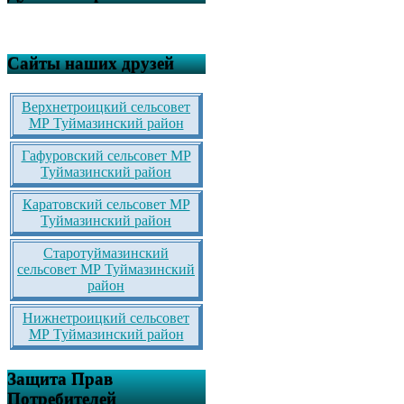
Сайты наших друзей
Верхнетроицкий сельсовет
МР Туймазинский район
Гафуровский сельсовет МР
Туймазинский район
Каратовский сельсовет МР
Туймазинский район
Старотуймазинский
сельсовет МР Туймазинский
район
Нижнетроицкий сельсовет
МР Туймазинский район
Защита Прав
Потребителей