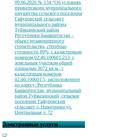
09.06.2026 № 134 “Об условиях
приватизации муниципального
имущества сельского поселения
Гафуровский сельсовет
муниципального района
Туймазинский район
Республики Башкортостан –
объект незавершенного
строительства, степенью
готовности 89%, с кадастровым
номером 02:46:100601:213, с
земельным участком общей
площадью 3672 кв.м., с
кадастровым номером
02:46:100601:5, расположенное
по адресу: Республика
Башкортостан, муниципальный
район Туймазинский, сельское
поселение Гафуровский
сельсовет д. Никитинка ул.
Центральная д. 72
Электронные услуги