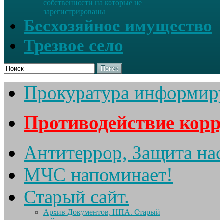
собственности на которые не
зарегистрированы
Бесхозяйное имущество
Трезвое село
Поиск
Прокуратура информир
Противодействие кор
Антитеррор, Защита на
МЧС напоминает!
Старый сайт.
Архив Документов, НПА. Старый