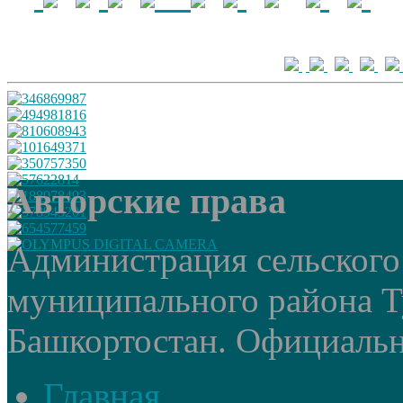
Авторские права
Администрация сельского
муниципального района Т
Башкортостан. Официальный
Главная