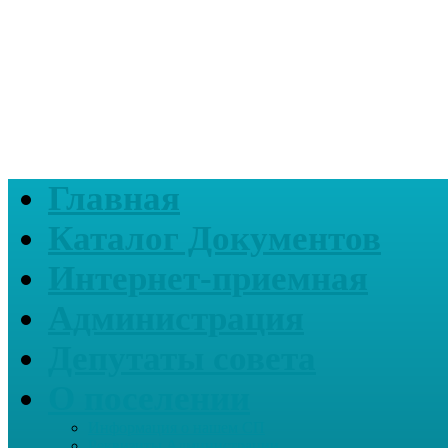
Главная
Каталог Документов
Интернет-приемная
Администрация
Депутаты совета
О поселении
Информация о нашем СП
Реквизиты Администрации