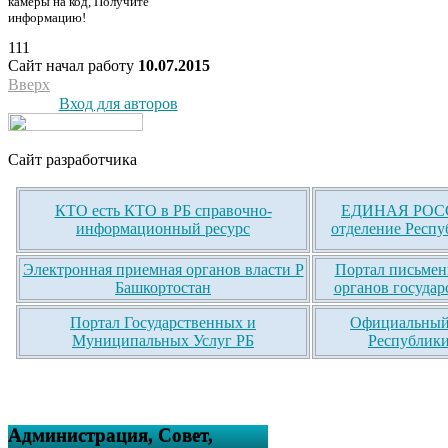
камеры на код, Получите
информацию!
111
Сайт начал работу
10.07.2015
Вверх
Вход для авторов
Сайт разработчика
КТО есть КТО в РБ справочно-
ЕДИНАЯ РОСС
информационный ресурс
отделение Респу
Электронная приемная органов власти Р
Портал письмен
Башкортостан
органов государ
Портал Государственных и
Официальный 
Муниципальных Услуг РБ
Республики
Администрация, Совет,