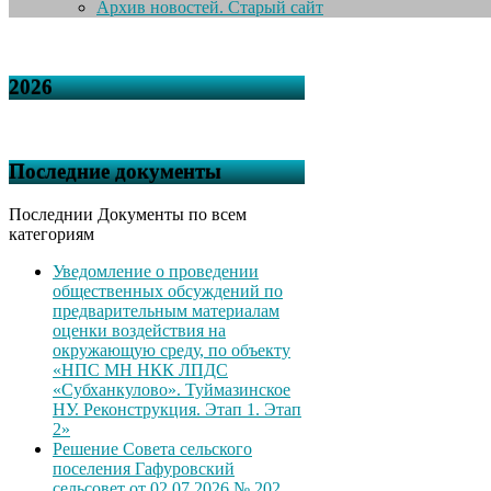
Архив новостей. Старый сайт
2026
Последние документы
Последнии Документы по всем
категориям
Уведомление о проведении
общественных обсуждений по
предварительным материалам
оценки воздействия на
окружающую среду, по объекту
«НПС МН НКК ЛПДС
«Субханкулово». Туймазинское
НУ. Реконструкция. Этап 1. Этап
2»
Решение Совета сельского
поселения Гафуровский
сельсовет от 02.07.2026 № 202