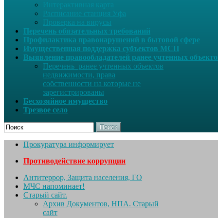
Интерактивная карта
Расписание станция Уфа
Проверка на вирусы
Перечень обязательных требований
Профилактика правонарушений в бытовой сфере
Имущественная поддержка субъектов МСП
Выявление правообладателей ранее учтенных объект
Перечень ранее учтенных объектов
недвижимости, права
собственности на которые не
зарегистрированы
Бесхозяйное имущество
Трезвое село
Поиск
Прокуратура информирует
Противодействие коррупции
Антитеррор, Защита населения, ГО
МЧС напоминает!
Старый сайт.
Архив Документов, НПА. Старый
сайт