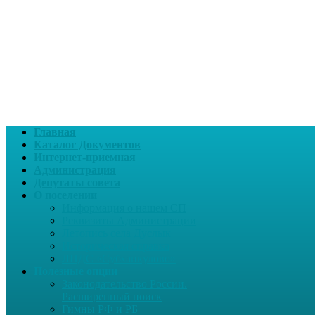
Главная
Каталог Документов
Интернет-приемная
Администрация
Депутаты совета
О поселении
Информация о нашем СП
Реквизиты Администрации
Летопись села Дуслык
Историческая справка
ЛПДС «Субханкулово»
Полезные опции
Законодательство России.
Расширенный поиск
Гимны РФ и РБ