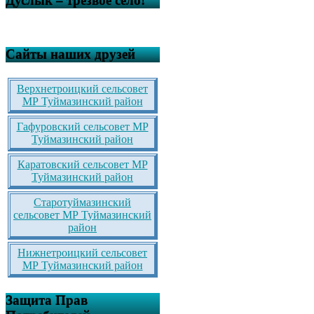
Дуслык – трезвое село!
Сайты наших друзей
Верхнетроицкий сельсовет
МР Туймазинский район
Гафуровский сельсовет МР
Туймазинский район
Каратовский сельсовет МР
Туймазинский район
Старотуймазинский
сельсовет МР Туймазинский
район
Нижнетроицкий сельсовет
МР Туймазинский район
Защита Прав