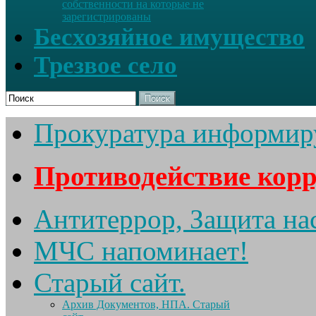
собственности на которые не
зарегистрированы
Бесхозяйное имущество
Трезвое село
Поиск
Прокуратура информир
Противодействие кор
Антитеррор, Защита на
МЧС напоминает!
Старый сайт.
Архив Документов, НПА. Старый