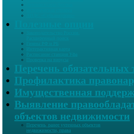
Летопись села Дуслык
Историческая справка
ЛПДС «Субханкулово»
Полезные опции
Законодательство России.
Расширенный поиск
Гимны РФ и РБ
Интерактивная карта
Расписание станция Уфа
Проверка на вирусы
Перечень обязательных 
Профилактика правонар
Имущественная поддерж
Выявление правообладат
объектов недвижимости
Перечень ранее учтенных объектов
недвижимости, права