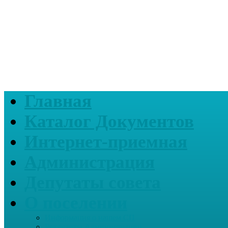
Главная
Каталог Документов
Интернет-приемная
Администрация
Депутаты совета
О поселении
Информация о нашем СП
Реквизиты Администрации