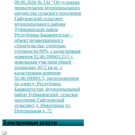
09.06.2026 № 134 “Об условиях
приватизации муниципального
имущества сельского поселения
Гафуровский сельсовет
муниципального района
Туймазинский район
Республики Башкортостан –
объект незавершенного
строительства, степенью
готовности 89%, с кадастровым
номером 02:46:100601:213, с
земельным участком общей
площадью 3672 кв.м., с
кадастровым номером
02:46:100601:5, расположенное
по адресу: Республика
Башкортостан, муниципальный
район Туймазинский, сельское
поселение Гафуровский
сельсовет д. Никитинка ул.
Центральная д. 72
Электронные услуги