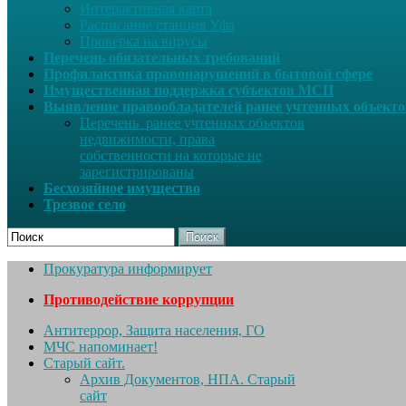
Интерактивная карта
Расписание станция Уфа
Проверка на вирусы
Перечень обязательных требований
Профилактика правонарушений в бытовой сфере
Имущественная поддержка субъектов МСП
Выявление правообладателей ранее учтенных объект
Перечень ранее учтенных объектов
недвижимости, права
собственности на которые не
зарегистрированы
Бесхозяйное имущество
Трезвое село
Поиск
Прокуратура информирует
Противодействие коррупции
Антитеррор, Защита населения, ГО
МЧС напоминает!
Старый сайт.
Архив Документов, НПА. Старый
сайт