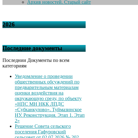
Архив новостей. Старый сайт
2026
Последние документы
Последнии Документы по всем
категориям
Уведомление о проведении
общественных обсуждений по
предварительным материалам
оценки воздействия на
окружающую среду, по объекту
«НПС МН НКК ЛПДС
«Субханкулово». Туймазинское
НУ. Реконструкция. Этап 1. Этап
2»
Решение Совета сельского
поселения Гафуровский
сельсовет от 02.07.2026 № 202