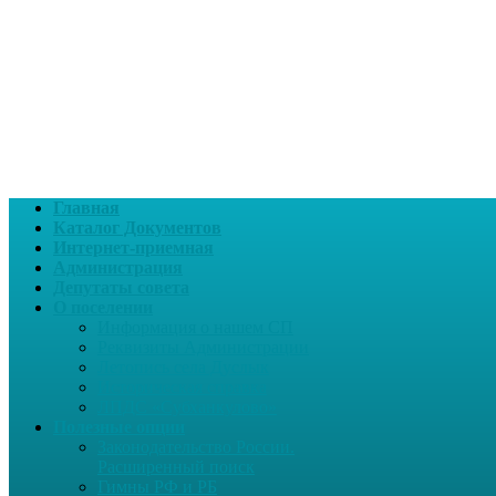
Главная
Каталог Документов
Интернет-приемная
Администрация
Депутаты совета
О поселении
Информация о нашем СП
Реквизиты Администрации
Летопись села Дуслык
Историческая справка
ЛПДС «Субханкулово»
Полезные опции
Законодательство России.
Расширенный поиск
Гимны РФ и РБ