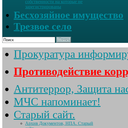
собственности на которые не
зарегистрированы
Бесхозяйное имущество
Трезвое село
Поиск
Прокуратура информир
Противодействие кор
Антитеррор, Защита на
МЧС напоминает!
Старый сайт.
Архив Документов, НПА. Старый