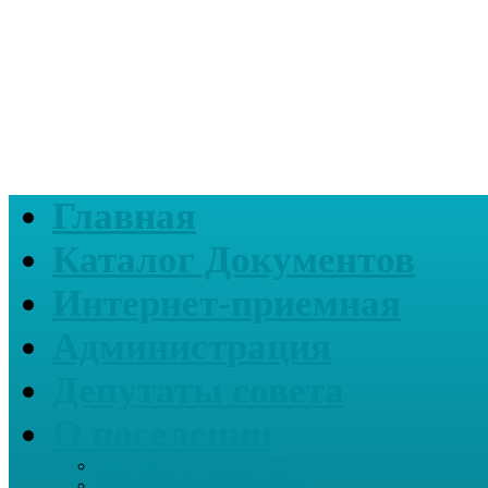
Главная
Каталог Документов
Интернет-приемная
Администрация
Депутаты совета
О поселении
Информация о нашем СП
Реквизиты Администрации