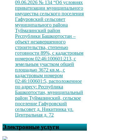
09.06.2026 № 134 “Об условиях
приватизации муниципального
имущества сельского поселения
Гафуровский сельсовет
муниципального района
Туймазинский район
Республики Башкортостан –
объект незавершенного
строительства, степенью
готовности 89%, с кадастровым
номером 02:46:100601:213, с
земельным участком общей
площадью 3672 кв.м., с
кадастровым номером
02:46:100601:5, расположенное
по адресу: Республика
Башкортостан, муниципальный
район Туймазинский, сельское
поселение Гафуровский
сельсовет д. Никитинка ул.
Центральная д. 72
Электронные услуги