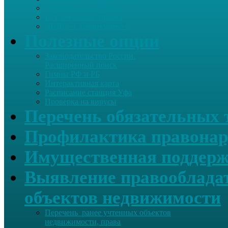
Летопись села Дуслык
Историческая справка
ЛПДС «Субханкулово»
Полезные опции
Законодательство России.
Расширенный поиск
Гимны РФ и РБ
Интерактивная карта
Расписание станция Уфа
Проверка на вирусы
Перечень обязательных 
Профилактика правонар
Имущественная поддерж
Выявление правообладат
объектов недвижимости
Перечень ранее учтенных объектов
недвижимости, права