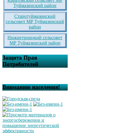
Каратовский сельсовет МР
Туймазинский район
Старотуймазинский
сельсовет МР Туймазинский
район
Нижнетроицкий сельсовет
МР Туймазинский район
Защита Прав
Потребителей
Вниманию населения!