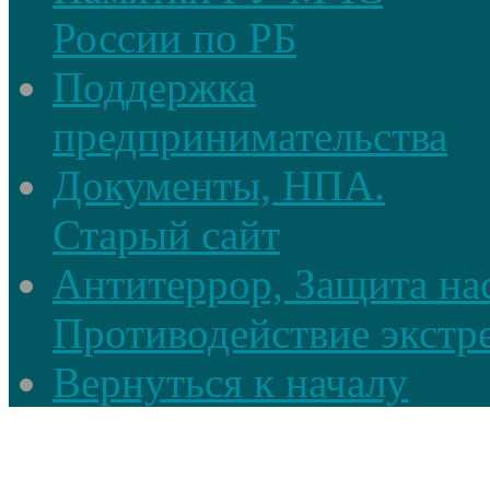
России по РБ
Поддержка
предпринимательства
Документы, НПА.
Старый сайт
Антитеррор, Защита на
Противодействие экстр
Вернуться к началу