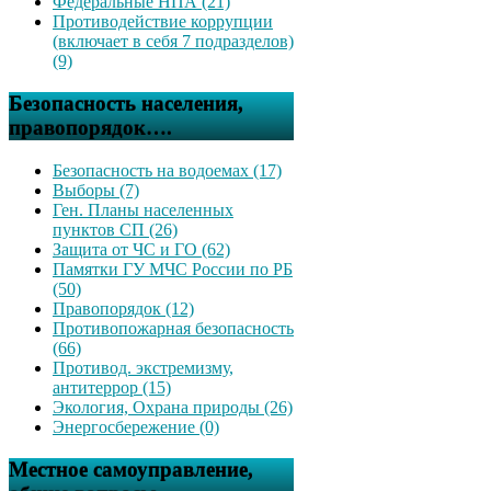
Федеральные НПА (21)
Противодействие коррупции
(включает в себя 7 подразделов)
(9)
Безопасность населения,
правопорядок….
Безопасность на водоемах (17)
Выборы (7)
Ген. Планы населенных
пунктов СП (26)
Защита от ЧС и ГО (62)
Памятки ГУ МЧС России по РБ
(50)
Правопорядок (12)
Противопожарная безопасность
(66)
Противод. экстремизму,
антитеррор (15)
Экология, Охрана природы (26)
Энергосбережение (0)
Местное самоуправление,