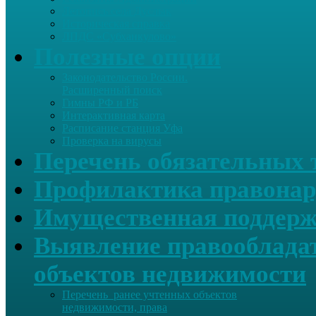
Летопись села Дуслык
Историческая справка
ЛПДС «Субханкулово»
Полезные опции
Законодательство России.
Расширенный поиск
Гимны РФ и РБ
Интерактивная карта
Расписание станция Уфа
Проверка на вирусы
Перечень обязательных 
Профилактика правонар
Имущественная поддерж
Выявление правообладат
объектов недвижимости
Перечень ранее учтенных объектов
недвижимости, права