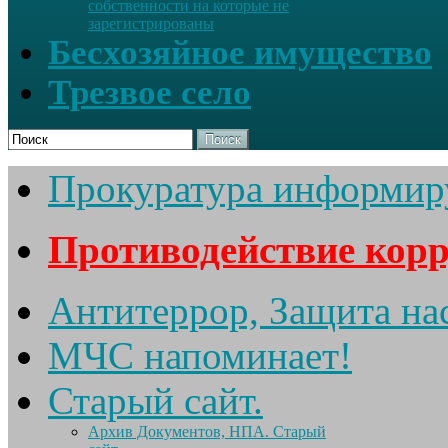
собственности на которые не
зарегистрированы
Бесхозяйное имущество
Трезвое село
Поиск
Прокуратура информир
Противодействие кор
Антитеррор, Защита на
МЧС напоминает!
Старый сайт.
Архив Документов, НПА. Старый