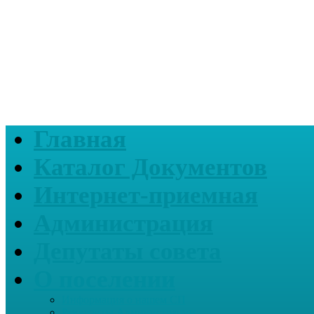
Главная
Каталог Документов
Интернет-приемная
Администрация
Депутаты совета
О поселении
Информация о нашем СП
Реквизиты Администрации