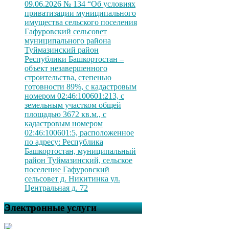
09.06.2026 № 134 “Об условиях
приватизации муниципального
имущества сельского поселения
Гафуровский сельсовет
муниципального района
Туймазинский район
Республики Башкортостан –
объект незавершенного
строительства, степенью
готовности 89%, с кадастровым
номером 02:46:100601:213, с
земельным участком общей
площадью 3672 кв.м., с
кадастровым номером
02:46:100601:5, расположенное
по адресу: Республика
Башкортостан, муниципальный
район Туймазинский, сельское
поселение Гафуровский
сельсовет д. Никитинка ул.
Центральная д. 72
Электронные услуги