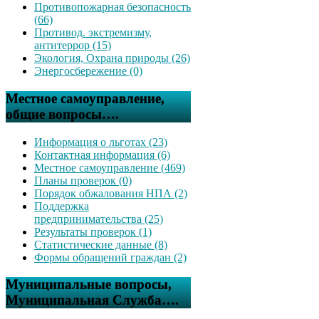
Противопожарная безопасность
(66)
Противод. экстремизму,
антитеррор (15)
Экология, Охрана природы (26)
Энергосбережение (0)
Местное самоуправление,
общие вопросы….
Информация о льготах (23)
Контактная информация (6)
Местное самоуправление (469)
Планы проверок (0)
Порядок обжалования НПА (2)
Поддержка
предпринимательства (25)
Результаты проверок (1)
Статистические данные (8)
Формы обращений граждан (2)
Муниципальные вопросы,
Муниципальная Служба….