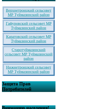
Верхнетроицкий сельсовет
МР Туймазинский район
Гафуровский сельсовет МР
Туймазинский район
Каратовский сельсовет МР
Туймазинский район
Старотуймазинский
сельсовет МР Туймазинский
район
Нижнетроицкий сельсовет
МР Туймазинский район
Защита Прав
Потребителей
Вниманию населения!