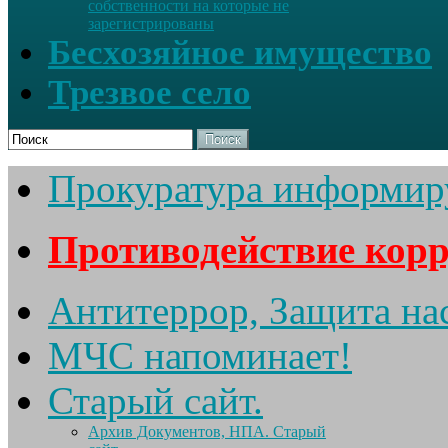
собственности на которые не
зарегистрированы
Бесхозяйное имущество
Трезвое село
Поиск
Прокуратура информир
Противодействие кор
Антитеррор, Защита на
МЧС напоминает!
Старый сайт.
Архив Документов, НПА. Старый