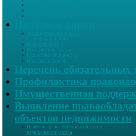
Летопись села Дуслык
Историческая справка
ЛПДС «Субханкулово»
Полезные опции
Законодательство России.
Расширенный поиск
Гимны РФ и РБ
Интерактивная карта
Расписание станция Уфа
Проверка на вирусы
Перечень обязательных 
Профилактика правонар
Имущественная поддерж
Выявление правообладат
объектов недвижимости
Перечень ранее учтенных объектов
недвижимости, права