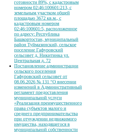
готовности 89%, с кадастровым
номером 02:46:100601:213, с
земельным участком общей
площадью 3672 кв.м., с
кадастровым номером
02:46:100601:5, расположенное
по адресу: Республика
Башкортостан, муниципальный
район Туймазинский, сельское
поселение Гафуровский
сельсовет д. Никитинка ул.
Центральная д. 72
Постановление администрации
сельского поселения
Гафуровский сельсовет от
08.06.2026 № 131 “О внесении
изменений в Административный
регламент предоставления
муниципальной услуги
«Реализация преимущественного
права субъектов малого и
среднего предпринимательства
при отчуждении недвижимого
имущества, находящегося в
муниципальной собственности