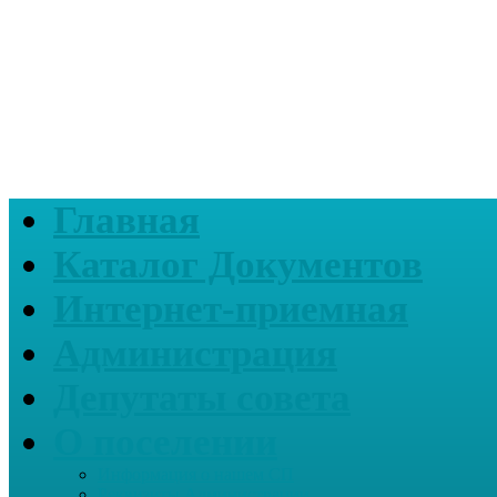
Главная
Каталог Документов
Интернет-приемная
Администрация
Депутаты совета
О поселении
Информация о нашем СП
Реквизиты Администрации