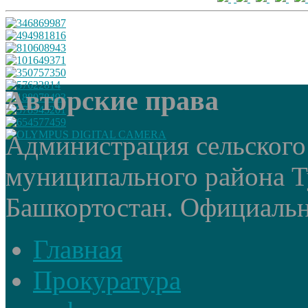
Авторские права
Администрация сельского
муниципального района Т
Башкортостан. Официальный
Главная
Прокуратура