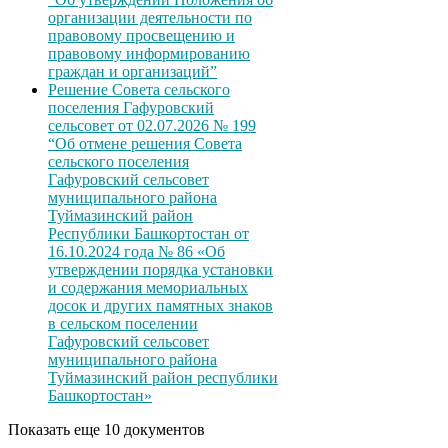
организации деятельности по
правовому просвещению и
правовому информированию
граждан и организаций”
Решение Совета сельского
поселения Гафуровский
сельсовет от 02.07.2026 № 199
“Об отмене решения Совета
сельского поселения
Гафуровский сельсовет
муниципального района
Туймазинский район
Республики Башкортостан от
16.10.2024 года № 86 «Об
утверждении порядка установки
и содержания мемориальных
досок и других памятных знаков
в сельском поселении
Гафуровский сельсовет
муниципального района
Туймазинский район республики
Башкортостан»
Показать еще 10 документов