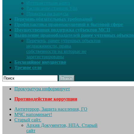
Интерактивная карта
Расписание станция Уфа
Проверка на вирусы
Перечень обязательных требований
Профилактика правонарушений в бытовой сфере
Имущественная поддержка субъектов МСП
Выявление правообладателей ранее учтенных объект
Перечень ранее учтенных объектов
недвижимости, права
собственности на которые не
зарегистрированы
Бесхозяйное имущество
Трезвое село
Поиск
Прокуратура информирует
Противодействие коррупции
Антитеррор, Защита населения, ГО
МЧС напоминает!
Старый сайт.
Архив Документов, НПА. Старый
сайт