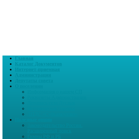
Главная
Каталог Документов
Интернет-приемная
Администрация
Депутаты совета
О поселении
Информация о нашем СП
Реквизиты Администрации
Летопись села Дуслык
Историческая справка
ЛПДС «Субханкулово»
Полезные опции
Законодательство России.
Расширенный поиск
Гимны РФ и РБ