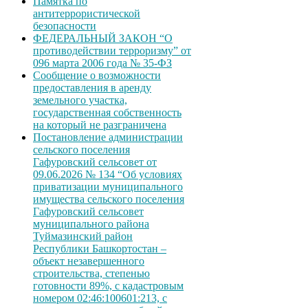
Памятка по
антитеррористической
безопасности
ФЕДЕРАЛЬНЫЙ ЗАКОН “О
противодействии терроризму” от
096 марта 2006 года № 35-ФЗ
Сообщение о возможности
предоставления в аренду
земельного участка,
государственная собственность
на который не разграничена
Постановление администрации
сельского поселения
Гафуровский сельсовет от
09.06.2026 № 134 “Об условиях
приватизации муниципального
имущества сельского поселения
Гафуровский сельсовет
муниципального района
Туймазинский район
Республики Башкортостан –
объект незавершенного
строительства, степенью
готовности 89%, с кадастровым
номером 02:46:100601:213, с