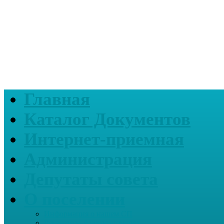
Главная
Каталог Документов
Интернет-приемная
Администрация
Депутаты совета
О поселении
Информация о нашем СП
Реквизиты Администрации