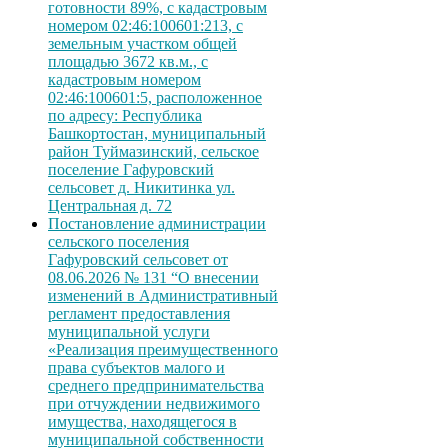
готовности 89%, с кадастровым
номером 02:46:100601:213, с
земельным участком общей
площадью 3672 кв.м., с
кадастровым номером
02:46:100601:5, расположенное
по адресу: Республика
Башкортостан, муниципальный
район Туймазинский, сельское
поселение Гафуровский
сельсовет д. Никитинка ул.
Центральная д. 72
Постановление администрации
сельского поселения
Гафуровский сельсовет от
08.06.2026 № 131 “О внесении
изменений в Административный
регламент предоставления
муниципальной услуги
«Реализация преимущественного
права субъектов малого и
среднего предпринимательства
при отчуждении недвижимого
имущества, находящегося в
муниципальной собственности