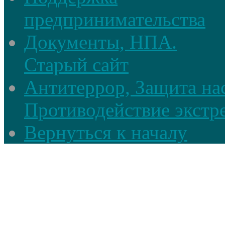
предпринимательства
Документы, НПА.
Старый сайт
Антитеррор, Защита на
Противодействие экстр
Вернуться к началу