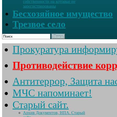
собственности на которые не
зарегистрированы
Бесхозяйное имущество
Трезвое село
Поиск
Прокуратура информир
Противодействие кор
Антитеррор, Защита на
МЧС напоминает!
Старый сайт.
Архив Документов, НПА. Старый