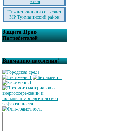
район
Нижнетроицкий сельсовет
МР Туймазинский район
Защита Прав
Потребителей
Вниманию населения!