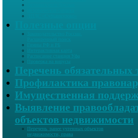
Летопись села Дуслык
Историческая справка
ЛПДС «Субханкулово»
Полезные опции
Законодательство России.
Расширенный поиск
Гимны РФ и РБ
Интерактивная карта
Расписание станция Уфа
Проверка на вирусы
Перечень обязательных 
Профилактика правонар
Имущественная поддерж
Выявление правообладат
объектов недвижимости
Перечень ранее учтенных объектов
недвижимости, права