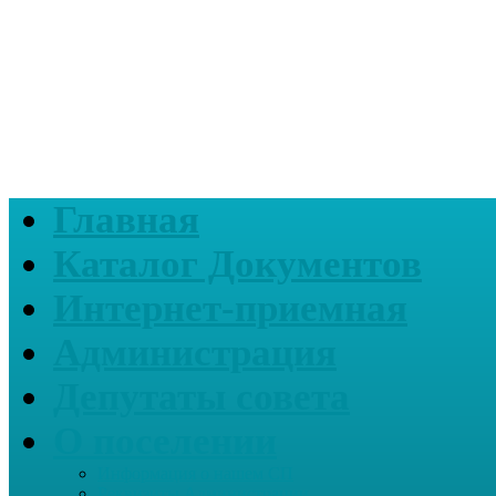
Главная
Каталог Документов
Интернет-приемная
Администрация
Депутаты совета
О поселении
Информация о нашем СП
Реквизиты Администрации