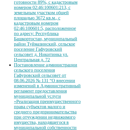
готовности 89%, с кадастровым
номером 02:46:100601:213, с
земельным участком общей
площадью 3672 кв.м., с
кадастровым номером
02:46:100601:5, расположенное
по адресу: Республика
Башкортостан, муниципальный
район Туймазинский, сельское
поселение Гафуровский
сельсовет д. Никитинка ул.
Центральная д. 72
Постановление администрации
сельского поселения
Гафуровский сельсовет от
08.06.2026 № 131 “О внесении
изменений в Административный
регламент предоставления
муниципальной услуги
«Реализация преимущественного
права субъектов малого и
среднего предпринимательства
при отчуждении недвижимого
имущества, находящегося в
муниципальной собственности