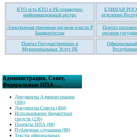
КТО есть КТО в РБ справочно-
ЕДИНАЯ РОСС
информационный ресурс
отделение Респу
Электронная приемная органов власти Р
Портал письмен
Башкортостан
органов государ
Портал Государственных и
Официальный 
Муниципальных Услуг РБ
Республики
Администрация, Совет,
Федеральные НПА….
Документы Администрации
(306)
Документы Совета (494)
Использование бюджетных
средств (236)
Проекты НПА (88)
Публичные слушания (88)
Тексты официальных