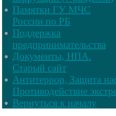
Памятки ГУ МЧС
России по РБ
Поддержка
предпринимательства
Документы, НПА.
Старый сайт
Антитеррор, Защита на
Противодействие экстр
Вернуться к началу