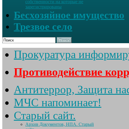
собственности на которые не
зарегистрированы
Бесхозяйное имущество
Трезвое село
Поиск
Прокуратура информир
Противодействие кор
Антитеррор, Защита на
МЧС напоминает!
Старый сайт.
Архив Документов, НПА. Старый