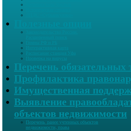
Летопись села Дуслык
Историческая справка
ЛПДС «Субханкулово»
Полезные опции
Законодательство России.
Расширенный поиск
Гимны РФ и РБ
Интерактивная карта
Расписание станция Уфа
Проверка на вирусы
Перечень обязательных 
Профилактика правонар
Имущественная поддерж
Выявление правообладат
объектов недвижимости
Перечень ранее учтенных объектов
недвижимости, права