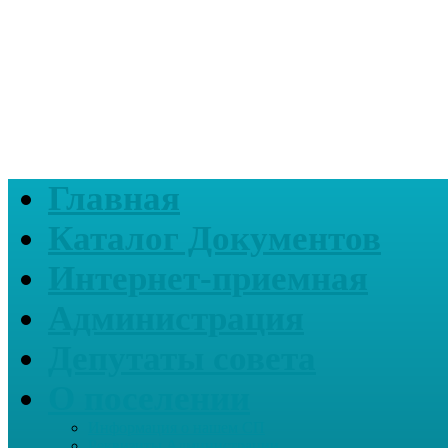
Главная
Каталог Документов
Интернет-приемная
Администрация
Депутаты совета
О поселении
Информация о нашем СП
Реквизиты Администрации