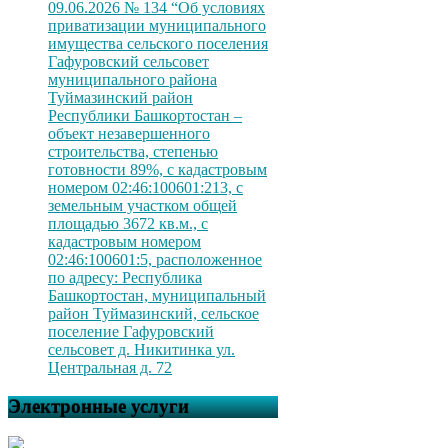
09.06.2026 № 134 “Об условиях
приватизации муниципального
имущества сельского поселения
Гафуровский сельсовет
муниципального района
Туймазинский район
Республики Башкортостан –
объект незавершенного
строительства, степенью
готовности 89%, с кадастровым
номером 02:46:100601:213, с
земельным участком общей
площадью 3672 кв.м., с
кадастровым номером
02:46:100601:5, расположенное
по адресу: Республика
Башкортостан, муниципальный
район Туймазинский, сельское
поселение Гафуровский
сельсовет д. Никитинка ул.
Центральная д. 72
Электронные услуги