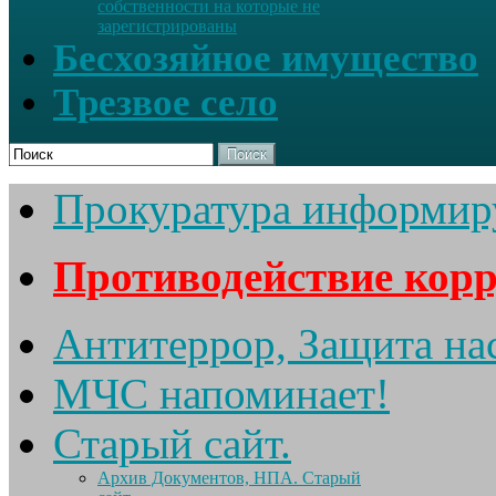
собственности на которые не
зарегистрированы
Бесхозяйное имущество
Трезвое село
Поиск
Прокуратура информир
Противодействие кор
Антитеррор, Защита на
МЧС напоминает!
Старый сайт.
Архив Документов, НПА. Старый