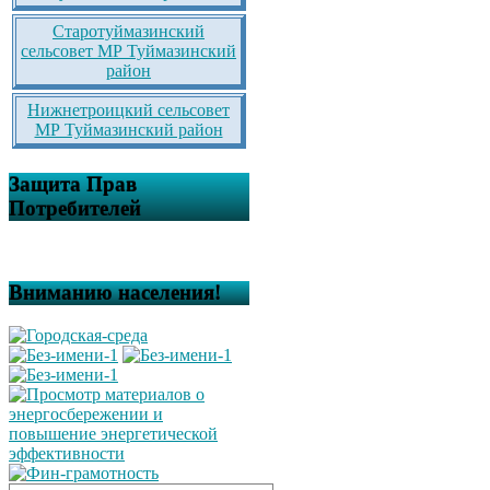
Старотуймазинский
сельсовет МР Туймазинский
район
Нижнетроицкий сельсовет
МР Туймазинский район
Защита Прав
Потребителей
Вниманию населения!