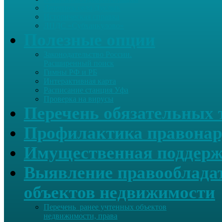
Летопись села Дуслык
Историческая справка
ЛПДС «Субханкулово»
Полезные опции
Законодательство России.
Расширенный поиск
Гимны РФ и РБ
Интерактивная карта
Расписание станция Уфа
Проверка на вирусы
Перечень обязательных 
Профилактика правонар
Имущественная поддерж
Выявление правообладат
объектов недвижимости
Перечень ранее учтенных объектов
недвижимости, права