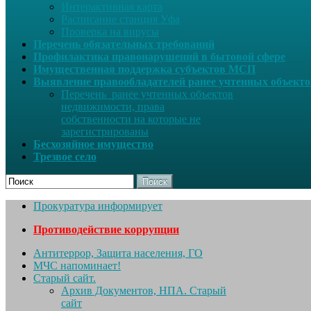
Интерактивная карта
Расписание станция Уфа
Проверка на вирусы
Перечень обязательных требований
Профилактика правонарушений в бытовой сфере
Имущественная поддержка субъектов МСП
Выявление правообладателей ранее учтенных объект
Перечень ранее учтенных объектов
недвижимости, права
собственности на которые не
зарегистрированы
Бесхозяйное имущество
Трезвое село
Поиск
Прокуратура информирует
Противодействие коррупции
Антитеррор, Защита населения, ГО
МЧС напоминает!
Старый сайт.
Архив Документов, НПА. Старый
сайт