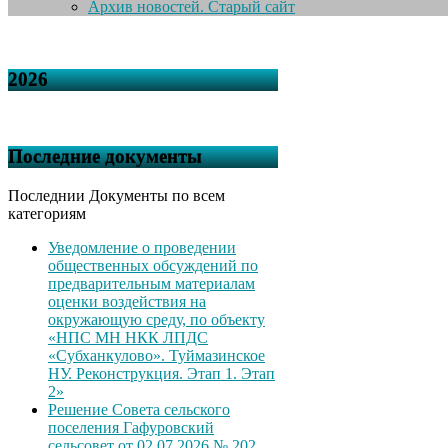
Архив новостей. Старый сайт
2026
Последние документы
Последнии Документы по всем
категориям
Уведомление о проведении
общественных обсуждений по
предварительным материалам
оценки воздействия на
окружающую среду, по объекту
«НПС МН НКК ЛПДС
«Субханкулово». Туймазинское
НУ. Реконструкция. Этап 1. Этап
2»
Решение Совета сельского
поселения Гафуровский
сельсовет от 02.07.2026 № 202