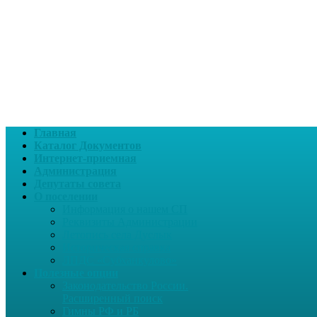
Главная
Каталог Документов
Интернет-приемная
Администрация
Депутаты совета
О поселении
Информация о нашем СП
Реквизиты Администрации
Летопись села Дуслык
Историческая справка
ЛПДС «Субханкулово»
Полезные опции
Законодательство России.
Расширенный поиск
Гимны РФ и РБ