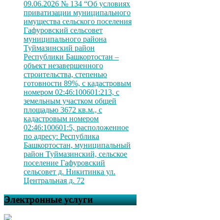
09.06.2026 № 134 “Об условиях
приватизации муниципального
имущества сельского поселения
Гафуровский сельсовет
муниципального района
Туймазинский район
Республики Башкортостан –
объект незавершенного
строительства, степенью
готовности 89%, с кадастровым
номером 02:46:100601:213, с
земельным участком общей
площадью 3672 кв.м., с
кадастровым номером
02:46:100601:5, расположенное
по адресу: Республика
Башкортостан, муниципальный
район Туймазинский, сельское
поселение Гафуровский
сельсовет д. Никитинка ул.
Центральная д. 72
Электронные услуги