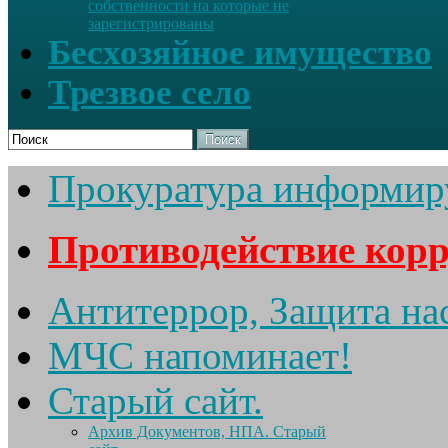
собственности на которые не
зарегистрированы
Бесхозяйное имущество
Трезвое село
Поиск
Прокуратура информир
Противодействие кор
Антитеррор, Защита на
МЧС напоминает!
Старый сайт.
Архив Документов, НПА. Старый