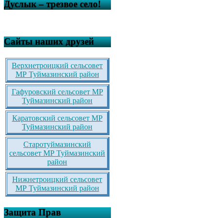
Дуслык – трезвое село!
Сайты наших друзей
Верхнетроицкий сельсовет
МР Туймазинский район
Гафуровский сельсовет МР
Туймазинский район
Каратовский сельсовет МР
Туймазинский район
Старотуймазинский
сельсовет МР Туймазинский
район
Нижнетроицкий сельсовет
МР Туймазинский район
Защита Прав