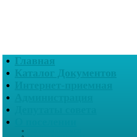
Главная
Каталог Документов
Интернет-приемная
Администрация
Депутаты совета
О поселении
Информация о нашем СП
Реквизиты Администрации