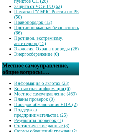
пунктов СП (26)
Защита от ЧС и ГО (62)
Памятки ГУ МЧС России по РБ
(50)
Правопорядок (12)
Противопожарная безопасность
(66)
Противод. экстремизму,
антитеррор (15)
Экология, Охрана природы (26)
Энергосбережение (0)
Местное самоуправление,
общие вопросы….
Информация о льготах (23)
Контактная информация (6)
Местное самоуправление (469)
Планы проверок (0)
Порядок обжалования НПА (2)
Поддержка
предпринимательства (25)
Результаты проверок (1)
Статистические данные (8)
Формы обращений граждан (2)