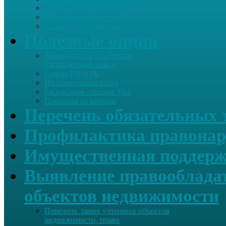
Летопись села Дуслык
Историческая справка
ЛПДС «Субханкулово»
Полезные опции
Законодательство России.
Расширенный поиск
Гимны РФ и РБ
Интерактивная карта
Расписание станция Уфа
Проверка на вирусы
Перечень обязательных 
Профилактика правонар
Имущественная поддерж
Выявление правообладат
объектов недвижимости
Перечень ранее учтенных объектов
недвижимости, права