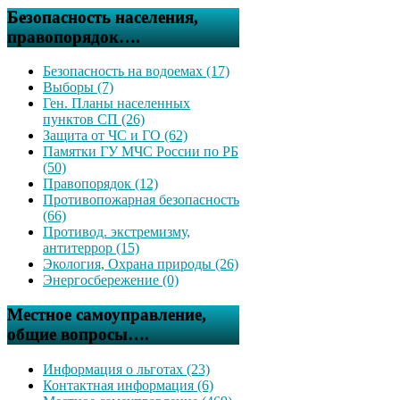
Безопасность населения,
правопорядок….
Безопасность на водоемах (17)
Выборы (7)
Ген. Планы населенных
пунктов СП (26)
Защита от ЧС и ГО (62)
Памятки ГУ МЧС России по РБ
(50)
Правопорядок (12)
Противопожарная безопасность
(66)
Противод. экстремизму,
антитеррор (15)
Экология, Охрана природы (26)
Энергосбережение (0)
Местное самоуправление,
общие вопросы….
Информация о льготах (23)
Контактная информация (6)