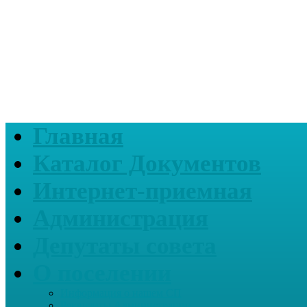
Главная
Каталог Документов
Интернет-приемная
Администрация
Депутаты совета
О поселении
Информация о нашем СП
Реквизиты Администрации