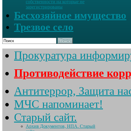
собственности на которые не
зарегистрированы
Бесхозяйное имущество
Трезвое село
Поиск
Прокуратура информир
Противодействие кор
Антитеррор, Защита на
МЧС напоминает!
Старый сайт.
Архив Документов, НПА. Старый