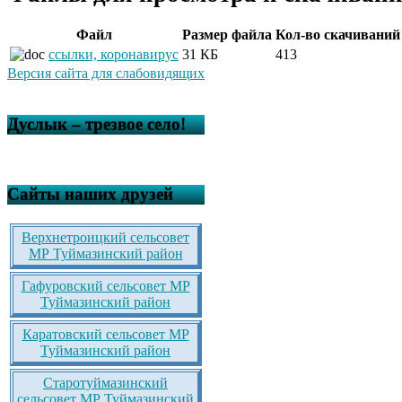
Файл
Размер файла
Кол-во скачиваний
ссылки, коронавирус
31 КБ
413
Версия сайта для слабовидящих
Дуслык – трезвое село!
Сайты наших друзей
Верхнетроицкий сельсовет
МР Туймазинский район
Гафуровский сельсовет МР
Туймазинский район
Каратовский сельсовет МР
Туймазинский район
Старотуймазинский
сельсовет МР Туймазинский