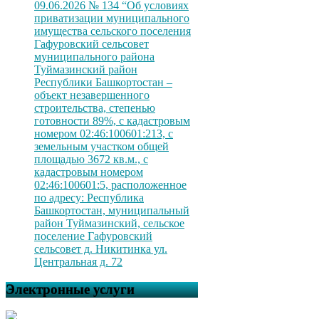
09.06.2026 № 134 “Об условиях
приватизации муниципального
имущества сельского поселения
Гафуровский сельсовет
муниципального района
Туймазинский район
Республики Башкортостан –
объект незавершенного
строительства, степенью
готовности 89%, с кадастровым
номером 02:46:100601:213, с
земельным участком общей
площадью 3672 кв.м., с
кадастровым номером
02:46:100601:5, расположенное
по адресу: Республика
Башкортостан, муниципальный
район Туймазинский, сельское
поселение Гафуровский
сельсовет д. Никитинка ул.
Центральная д. 72
Электронные услуги