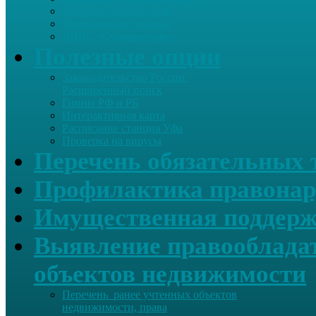
Летопись села Дуслык
Историческая справка
ЛПДС «Субханкулово»
Полезные опции
Законодательство России.
Расширенный поиск
Гимны РФ и РБ
Интерактивная карта
Расписание станция Уфа
Проверка на вирусы
Перечень обязательных 
Профилактика правонар
Имущественная поддерж
Выявление правообладат
объектов недвижимости
Перечень ранее учтенных объектов
недвижимости, права