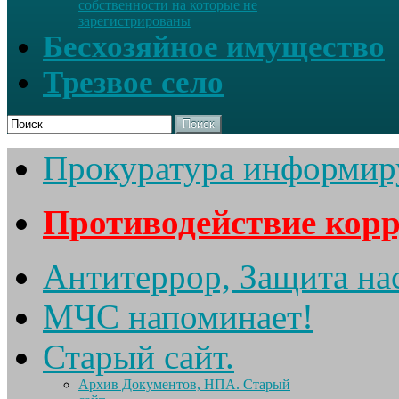
собственности на которые не
зарегистрированы
Бесхозяйное имущество
Трезвое село
Поиск
Прокуратура информир
Противодействие кор
Антитеррор, Защита на
МЧС напоминает!
Старый сайт.
Архив Документов, НПА. Старый