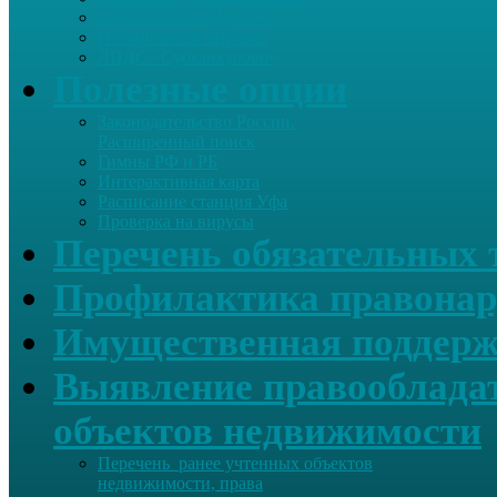
Летопись села Дуслык
Историческая справка
ЛПДС «Субханкулово»
Полезные опции
Законодательство России.
Расширенный поиск
Гимны РФ и РБ
Интерактивная карта
Расписание станция Уфа
Проверка на вирусы
Перечень обязательных 
Профилактика правонар
Имущественная поддерж
Выявление правообладат
объектов недвижимости
Перечень ранее учтенных объектов
недвижимости, права