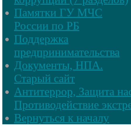
Памятки ГУ МЧС
России по РБ
Поддержка
предпринимательства
Документы, НПА.
Старый сайт
Антитеррор, Защита на
Противодействие экстр
Вернуться к началу