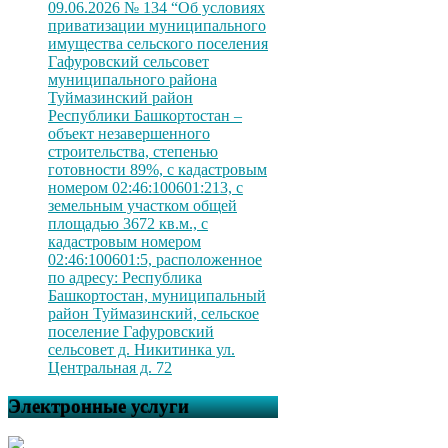
09.06.2026 № 134 “Об условиях
приватизации муниципального
имущества сельского поселения
Гафуровский сельсовет
муниципального района
Туймазинский район
Республики Башкортостан –
объект незавершенного
строительства, степенью
готовности 89%, с кадастровым
номером 02:46:100601:213, с
земельным участком общей
площадью 3672 кв.м., с
кадастровым номером
02:46:100601:5, расположенное
по адресу: Республика
Башкортостан, муниципальный
район Туймазинский, сельское
поселение Гафуровский
сельсовет д. Никитинка ул.
Центральная д. 72
Электронные услуги