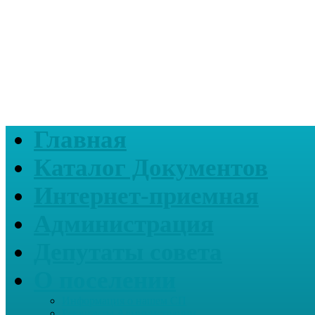
Главная
Каталог Документов
Интернет-приемная
Администрация
Депутаты совета
О поселении
Информация о нашем СП
Реквизиты Администрации