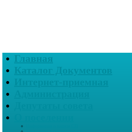
Главная
Каталог Документов
Интернет-приемная
Администрация
Депутаты совета
О поселении
Информация о нашем СП
Реквизиты Администрации