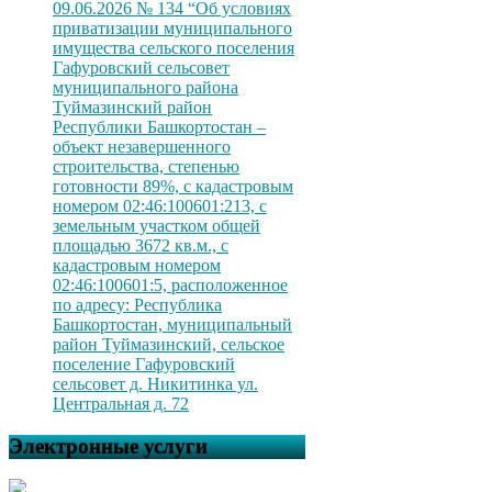
09.06.2026 № 134 “Об условиях
приватизации муниципального
имущества сельского поселения
Гафуровский сельсовет
муниципального района
Туймазинский район
Республики Башкортостан –
объект незавершенного
строительства, степенью
готовности 89%, с кадастровым
номером 02:46:100601:213, с
земельным участком общей
площадью 3672 кв.м., с
кадастровым номером
02:46:100601:5, расположенное
по адресу: Республика
Башкортостан, муниципальный
район Туймазинский, сельское
поселение Гафуровский
сельсовет д. Никитинка ул.
Центральная д. 72
Электронные услуги