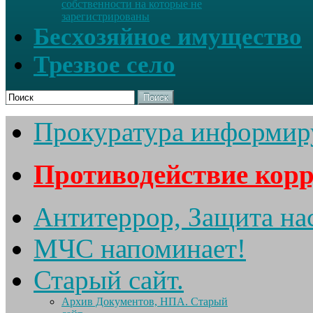
собственности на которые не
зарегистрированы
Бесхозяйное имущество
Трезвое село
Поиск
Прокуратура информир
Противодействие кор
Антитеррор, Защита на
МЧС напоминает!
Старый сайт.
Архив Документов, НПА. Старый