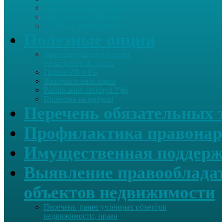
Летопись села Дуслык
Историческая справка
ЛПДС «Субханкулово»
Полезные опции
Законодательство России.
Расширенный поиск
Гимны РФ и РБ
Интерактивная карта
Расписание станция Уфа
Проверка на вирусы
Перечень обязательных 
Профилактика правонар
Имущественная поддерж
Выявление правообладат
объектов недвижимости
Перечень ранее учтенных объектов
недвижимости, права