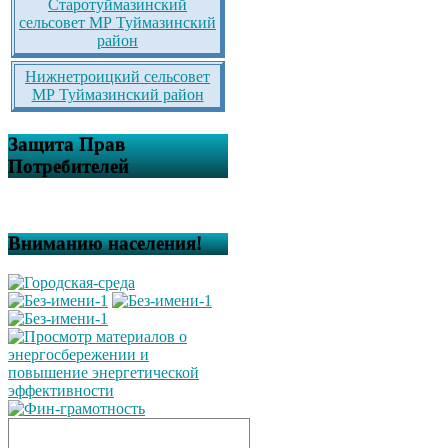
Старотуймазинский
сельсовет МР Туймазинский
район
Нижнетроицкий сельсовет
МР Туймазинский район
Защита Прав
Потребителей
Вниманию населения!