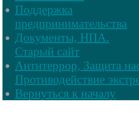
Поддержка
предпринимательства
Документы, НПА.
Старый сайт
Антитеррор, Защита на
Противодействие экстр
Вернуться к началу