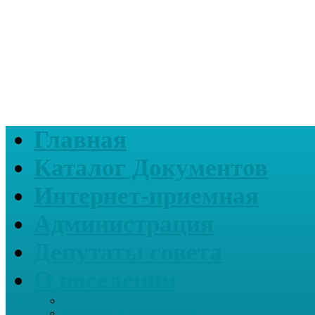
Главная
Каталог Документов
Интернет-приемная
Администрация
Депутаты совета
О поселении
Информация о нашем СП
Реквизиты Администрации