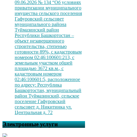
09.06.2026 № 134 “Об условиях
приватизации муниципального
имущества сельского поселения
Гафуровский сельсовет
муниципального района
Туймазинский район
Республики Башкортостан –
объект незавершенного
строительства, степенью
готовности 89%, с кадастровым
номером 02:46:100601:213, с
земельным участком общей
площадью 3672 кв.м., с
кадастровым номером
02:46:100601:5, расположенное
по адресу: Республика
Башкортостан, муниципальный
район Туймазинский, сельское
поселение Гафуровский
сельсовет д. Никитинка ул.
Центральная д. 72
Электронные услуги