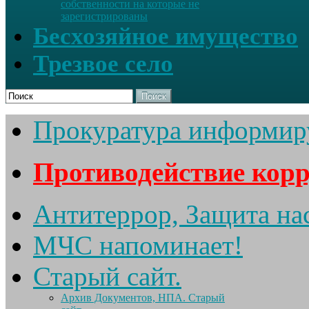
собственности на которые не
зарегистрированы
Бесхозяйное имущество
Трезвое село
Поиск
Прокуратура информир
Противодействие кор
Антитеррор, Защита на
МЧС напоминает!
Старый сайт.
Архив Документов, НПА. Старый