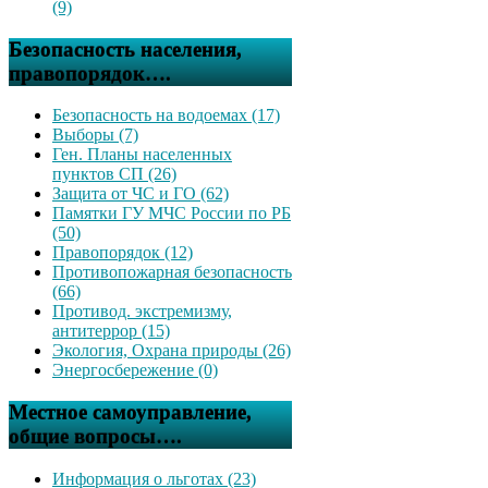
(9)
Безопасность населения,
правопорядок….
Безопасность на водоемах (17)
Выборы (7)
Ген. Планы населенных
пунктов СП (26)
Защита от ЧС и ГО (62)
Памятки ГУ МЧС России по РБ
(50)
Правопорядок (12)
Противопожарная безопасность
(66)
Противод. экстремизму,
антитеррор (15)
Экология, Охрана природы (26)
Энергосбережение (0)
Местное самоуправление,
общие вопросы….
Информация о льготах (23)