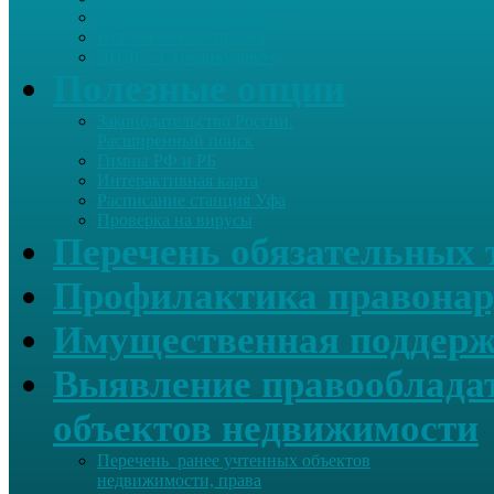
Летопись села Дуслык
Историческая справка
ЛПДС «Субханкулово»
Полезные опции
Законодательство России.
Расширенный поиск
Гимны РФ и РБ
Интерактивная карта
Расписание станция Уфа
Проверка на вирусы
Перечень обязательных 
Профилактика правонар
Имущественная поддерж
Выявление правообладат
объектов недвижимости
Перечень ранее учтенных объектов
недвижимости, права