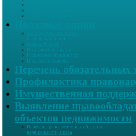
Летопись села Дуслык
Историческая справка
ЛПДС «Субханкулово»
Полезные опции
Законодательство России.
Расширенный поиск
Гимны РФ и РБ
Интерактивная карта
Расписание станция Уфа
Проверка на вирусы
Перечень обязательных 
Профилактика правонар
Имущественная поддерж
Выявление правообладат
объектов недвижимости
Перечень ранее учтенных объектов
недвижимости, права