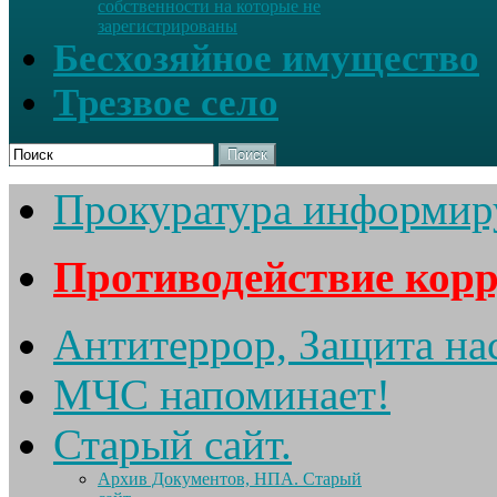
собственности на которые не
зарегистрированы
Бесхозяйное имущество
Трезвое село
Поиск
Прокуратура информир
Противодействие кор
Антитеррор, Защита на
МЧС напоминает!
Старый сайт.
Архив Документов, НПА. Старый