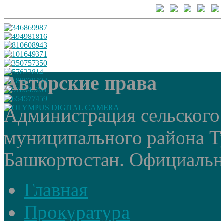
Авторские права
Администрация сельского
муниципального района Т
Башкортостан. Официальный
Главная
Прокуратура