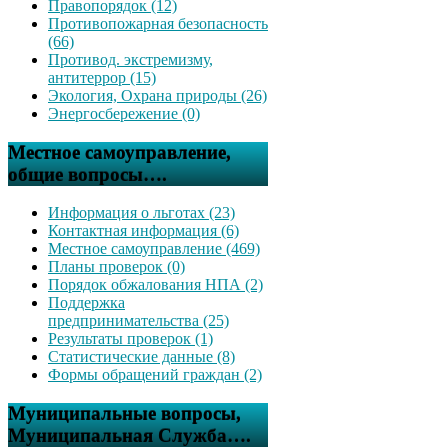
Правопорядок (12)
Противопожарная безопасность
(66)
Противод. экстремизму,
антитеррор (15)
Экология, Охрана природы (26)
Энергосбережение (0)
Местное самоуправление,
общие вопросы….
Информация о льготах (23)
Контактная информация (6)
Местное самоуправление (469)
Планы проверок (0)
Порядок обжалования НПА (2)
Поддержка
предпринимательства (25)
Результаты проверок (1)
Статистические данные (8)
Формы обращений граждан (2)
Муниципальные вопросы,
Муниципальная Служба….