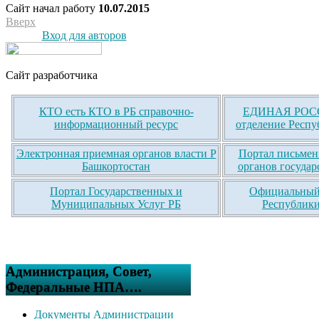
Сайт начал работу
10.07.2015
Вверх
Вход для авторов
Сайт разработчика
КТО есть КТО в РБ справочно-
ЕДИНАЯ РОСС
информационный ресурс
отделение Респу
Электронная приемная органов власти Р
Портал письмен
Башкортостан
органов государ
Портал Государственных и
Официальный 
Муниципальных Услуг РБ
Республики
Администрация, Совет,
Федеральные НПА….
Документы Администрации