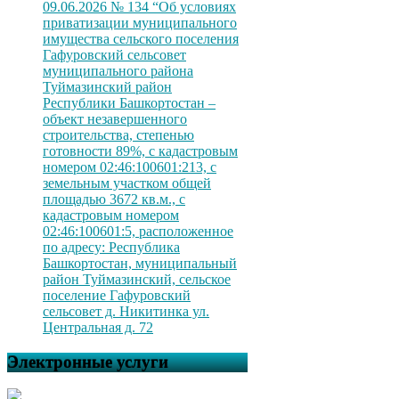
09.06.2026 № 134 “Об условиях
приватизации муниципального
имущества сельского поселения
Гафуровский сельсовет
муниципального района
Туймазинский район
Республики Башкортостан –
объект незавершенного
строительства, степенью
готовности 89%, с кадастровым
номером 02:46:100601:213, с
земельным участком общей
площадью 3672 кв.м., с
кадастровым номером
02:46:100601:5, расположенное
по адресу: Республика
Башкортостан, муниципальный
район Туймазинский, сельское
поселение Гафуровский
сельсовет д. Никитинка ул.
Центральная д. 72
Электронные услуги