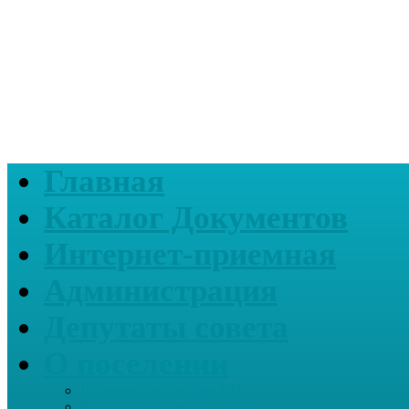
Главная
Каталог Документов
Интернет-приемная
Администрация
Депутаты совета
О поселении
Информация о нашем СП
Реквизиты Администрации