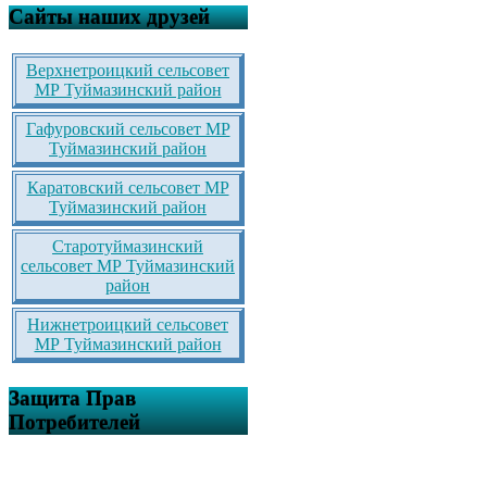
Сайты наших друзей
Верхнетроицкий сельсовет
МР Туймазинский район
Гафуровский сельсовет МР
Туймазинский район
Каратовский сельсовет МР
Туймазинский район
Старотуймазинский
сельсовет МР Туймазинский
район
Нижнетроицкий сельсовет
МР Туймазинский район
Защита Прав
Потребителей