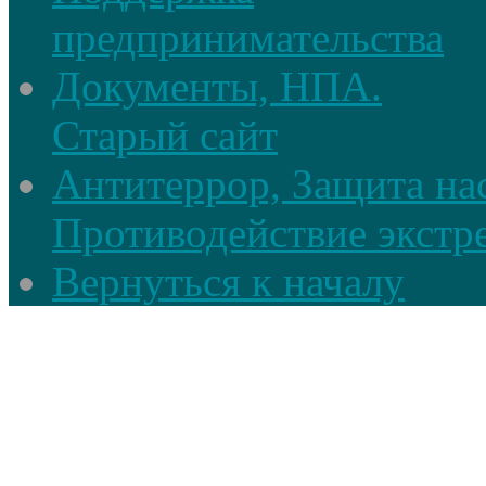
предпринимательства
Документы, НПА.
Старый сайт
Антитеррор, Защита на
Противодействие экстр
Вернуться к началу