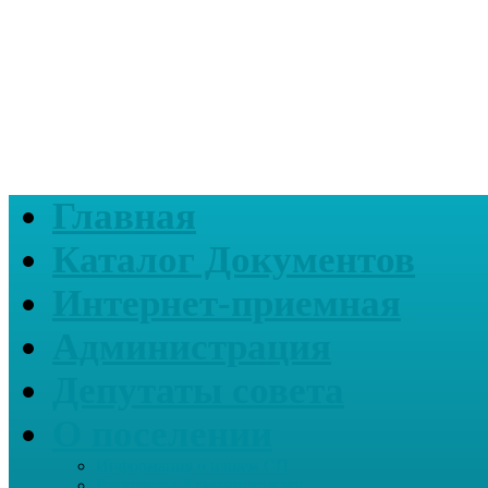
Главная
Каталог Документов
Интернет-приемная
Администрация
Депутаты совета
О поселении
Информация о нашем СП
Реквизиты Администрации