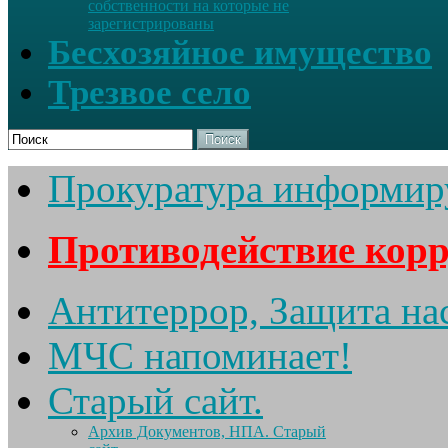
собственности на которые не
зарегистрированы
Бесхозяйное имущество
Трезвое село
Поиск
Прокуратура информир
Противодействие кор
Антитеррор, Защита на
МЧС напоминает!
Старый сайт.
Архив Документов, НПА. Старый