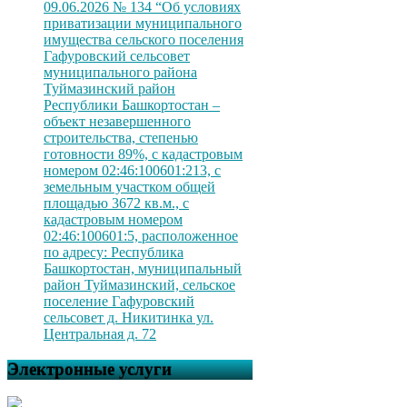
09.06.2026 № 134 “Об условиях
приватизации муниципального
имущества сельского поселения
Гафуровский сельсовет
муниципального района
Туймазинский район
Республики Башкортостан –
объект незавершенного
строительства, степенью
готовности 89%, с кадастровым
номером 02:46:100601:213, с
земельным участком общей
площадью 3672 кв.м., с
кадастровым номером
02:46:100601:5, расположенное
по адресу: Республика
Башкортостан, муниципальный
район Туймазинский, сельское
поселение Гафуровский
сельсовет д. Никитинка ул.
Центральная д. 72
Электронные услуги