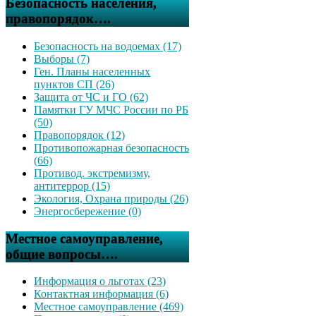
Безопасность населения,
правопорядок….
Безопасность на водоемах (17)
Выборы (7)
Ген. Планы населенных
пунктов СП (26)
Защита от ЧС и ГО (62)
Памятки ГУ МЧС России по РБ
(50)
Правопорядок (12)
Противопожарная безопасность
(66)
Противод. экстремизму,
антитеррор (15)
Экология, Охрана природы (26)
Энергосбережение (0)
Местное самоуправление,
общие вопросы….
Информация о льготах (23)
Контактная информация (6)
Местное самоуправление (469)