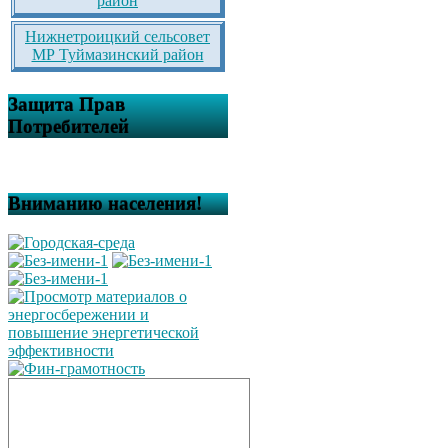
район
Нижнетроицкий сельсовет
МР Туймазинский район
Защита Прав
Потребителей
Вниманию населения!