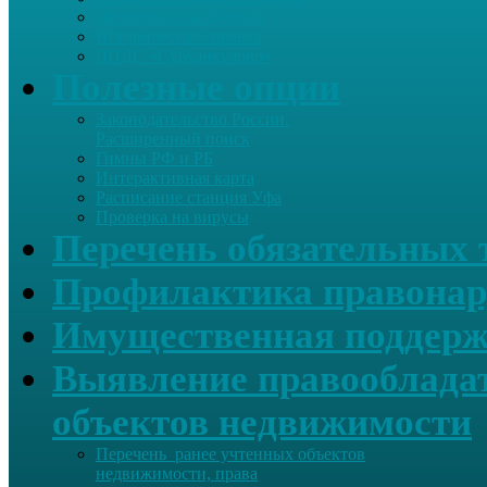
Летопись села Дуслык
Историческая справка
ЛПДС «Субханкулово»
Полезные опции
Законодательство России.
Расширенный поиск
Гимны РФ и РБ
Интерактивная карта
Расписание станция Уфа
Проверка на вирусы
Перечень обязательных 
Профилактика правонар
Имущественная поддерж
Выявление правообладат
объектов недвижимости
Перечень ранее учтенных объектов
недвижимости, права