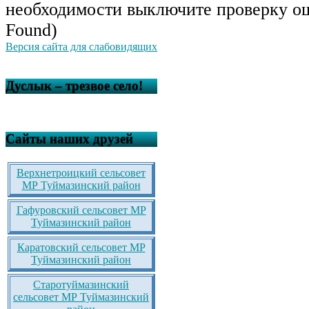
необходимости выключите проверку ош
Found)
Версия сайта для слабовидящих
Дуслык – трезвое село!
Сайты наших друзей
Верхнетроицкий сельсовет
МР Туймазинский район
Гафуровский сельсовет МР
Туймазинский район
Каратовский сельсовет МР
Туймазинский район
Старотуймазинский
сельсовет МР Туймазинский